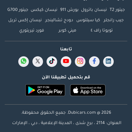
جيتور T2
نيسان باترول
بورش 911
نيسان كيكس
جيتور G700
جيب رانجلر
كيا سيلتوس
دودج تشالينجر
نيسان إكس تريل
تويوتا راف ٤
ميني كوبر
فورد تيريتوري
تابعنا
قم بتحميل تطبيقنا الآن
Dubicars.com @ 2026. جميع الحقوق محفوظة.
العنوان: 2114 ، برج شذى ، المدينة الإعلامية ، دبي ، الإمارات