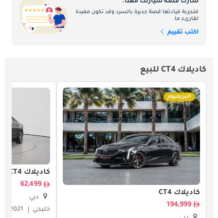
شارك قصة سيارتك معنا.
فتجربة قيادتها قصة جديرة بالسرد وقد تكون مفيدة
لقارىء ما.
اكتب تقييم
كاديلاك CT4 للبيع
البريميوم
كاديلاك CT4
62,499
كاديلاك CT4
دبي
194,999
خليجي
2021
دبي