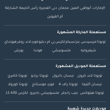
الإمارات
أبوظبي
العين
عجمان
دبي
الفجيرة
رأس الخيمة
الشارقة
أم القيوين
مستعملة الماركة المشهورة
تويوتا
مرسيدس بنز
نسيام
لكزس
بي ام دبليو
فورد
لاند روفر
هيونداي
شيفروليه
متسوبيشي
هوندا
بورش
مستعملة الموديل المشهورة
تويوتا لاند كروزر
نيسان باترول
تويوتا برادو
تويوتا كامري
نيسان ألتيما
تويوتا راف 4
فورد موستانج
تويوتا كورولا
تويوتا هيلوكس
جيب رانجلر
متسوبيشي باجيرو
لكزس LS 430
موديلات جديدة شعبية