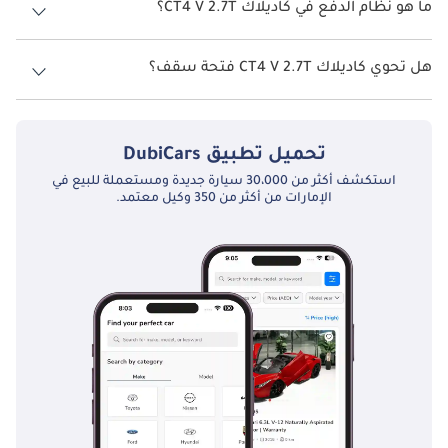
ما هو نظام الدفع في كاديلاك CT4 V 2.7T؟
نظام الدفع في كاديلاك CT4 Rear Wheel Drive V 2.7T.
هل تحوي كاديلاك CT4 V 2.7T فتحة سقف؟
نعم توفر كاديلاك CT4 V 2.7T فتحة السقف كخيار.
تحميل تطبيق
DubiCars
استكشف أكثر من 30،000 سيارة جديدة ومستعملة للبيع في
الإمارات من أكثر من 350 وكيل معتمد.