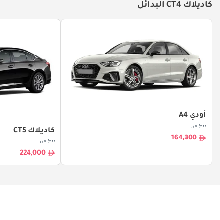
كاديلاك CT4 البدائل
أودي A4
بدءا من
كاديلاك CT5
164,300
بدءا من
224,000