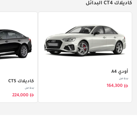
كاديلاك CT4 البدائل
أودي A4
بدءا من
كاديلاك CT5
164,300
بدءا من
224,000