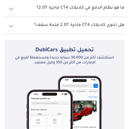
تتسع كاديلاك CT4 فاخرة 2.0T لأ 5 أشخاص.
ما هو نظام الدفع في كاديلاك CT4 فاخرة 2.0T؟
نظام الدفع في كاديلاك CT4 Rear Wheel Drive فاخرة 2.0T.
هل تحوي كاديلاك CT4 فاخرة 2.0T فتحة سقف؟
نعم توفر كاديلاك CT4 فاخرة 2.0T فتحة السقف كخيار.
تحميل تطبيق
DubiCars
استكشف أكثر من 30،000 سيارة جديدة ومستعملة للبيع في
الإمارات من أكثر من 350 وكيل معتمد.