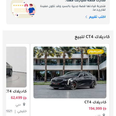
شارك قصة سيارتك معنا.
فتجربة قيادتها قصة جديرة بالسرد وقد تكون مفيدة
لقارىء ما.
اكتب تقييم
كاديلاك CT4 للبيع
البريميوم
كاديلاك CT4
62,499
كاديلاك CT4
دبي
194,999
خليجي
2021
دبي