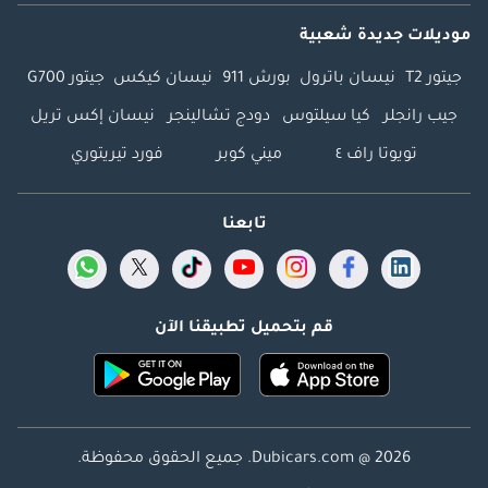
موديلات جديدة شعبية
جيتور T2
نيسان باترول
بورش 911
نيسان كيكس
جيتور G700
جيب رانجلر
كيا سيلتوس
دودج تشالينجر
نيسان إكس تريل
تويوتا راف ٤
ميني كوبر
فورد تيريتوري
تابعنا
قم بتحميل تطبيقنا الآن
Dubicars.com @ 2026. جميع الحقوق محفوظة.