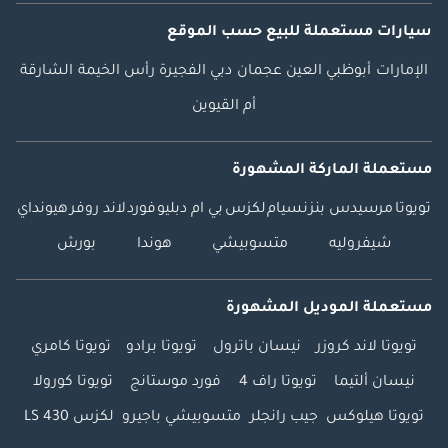
سيارات مستعملة
للبيع
حسب الموقع
الإمارات
أبوظبي
العين
عجمان
دبي
الفجيرة
رأس الخيمة
الشارقة
أم القيوين
مستعملة الماركة المشهورة
تويوتا
مرسيدس بنز
نسيام
لكزس
بي ام دبليو
فورد
لاند روفر
هيونداي
شيفروليه
متسوبيشي
هوندا
بورش
مستعملة الموديل المشهورة
تويوتا لاند كروزر
نيسان باترول
تويوتا برادو
تويوتا كامري
نيسان ألتيما
تويوتا راف 4
فورد موستانج
تويوتا كورولا
تويوتا هيلوكس
جيب رانجلر
متسوبيشي باجيرو
لكزس LS 430