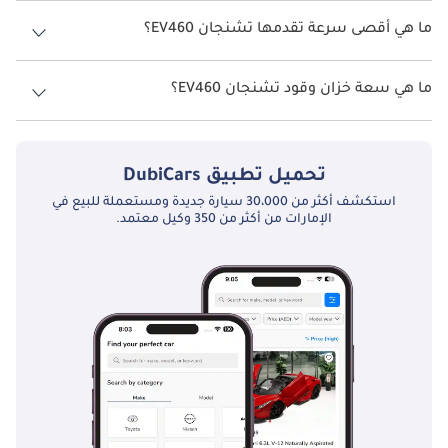
نسخ تشنجان EV460 هي .
الصيانة
ما هي أقصى سرعة تقدمها تشنجان EV460؟
تُعتبر صيانة Changan EV460 منخفضة جداً مقارنة بالسيارات ذات 
السرعة القصوى تشنجان EV460 هي TBD.
المحركات التقليدية. فبفضل قلة الأجزاء المتحركة وعدم الحاجة إلى 
ما هي سعة خزان وقود تشنجان EV460؟
تغيير الزيت، تكون تكاليف الصيانة محدودة للغاية. تقتصر الصيانة 
الدورية على فحص البطارية والإطارات والفرامل للحفاظ على الأداء 
تبلغ سعة خزان الوقود في تشنجان EV460 TBD.
الأمثل. كما توفر شبكة خدمات شانجان الكهربائية المتوسعة صيانة 
متخصصة وتحديثات برمجية للحفاظ على كفاءة السيارة على المدى 
تحميل تطبيق
DubiCars
الطويل.
استكشف أكثر من 30،000 سيارة جديدة ومستعملة للبيع في
الإمارات من أكثر من 350 وكيل معتمد.
المنافسون
BYD Qin Plus EV
تنافس Changan EV460 سيارات كهربائية مثل 
. وعلى الرغم من أن بعض المنافسين 
Nissan Leaf
 و
GAC Aion S
 و
يقدمون مدى أطول، إلا أن EV460 تتميز بتوازنها بين الأداء والسعر 
والجودة. إنها خيار مثالي لمن يرغب في الانتقال إلى القيادة الكهربائية 
دون التضحية بالراحة أو التكنولوجيا.