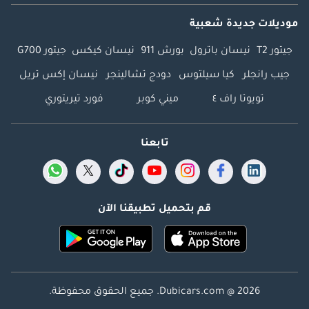
موديلات جديدة شعبية
جيتور T2
نيسان باترول
بورش 911
نيسان كيكس
جيتور G700
جيب رانجلر
كيا سيلتوس
دودج تشالينجر
نيسان إكس تريل
تويوتا راف ٤
ميني كوبر
فورد تيريتوري
تابعنا
قم بتحميل تطبيقنا الآن
Dubicars.com @ 2026. جميع الحقوق محفوظة.