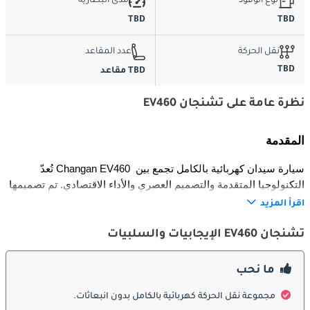
نوع الوقود
مدى البطارية
TBD
TBD
نقل الحركة
عدد المقاعد
TBD
TBD مقاعد
نظرة عامة على تشنجان EV460
المقدمة
تُعدّ Changan EV460 سيارة سيدان كهربائية بالكامل تجمع بين 
التكنولوجيا المتقدمة والتصميم العصري والأداء الاقتصادي. تم تصميمها 
للسائقين المهتمين بالبيئة الباحثين عن سيارة كهربائية موثوقة ومريحة 
اقرأ المزيد
للاستخدام اليومي. تُظهر EV460 ابتكار شانجان في مجال التنقل 
الكهربائي، حيث توفر مدى قيادة عملياً، وقدرة على الشحن السريع، 
تشنجان EV460 الإيجابيات والسلبيات
ومقصورة راقية بتجهيزات حديثة. بفضل شكلها الانسيابي وهدوء قيادتها 
وتسارعها السلس، تعد خياراً جذاباً في فئة سيارات السيدان الكهربائية 
ما نحب
متوسطة الحجم.
مجموعة نقل الحركة كهربائية بالكامل بدون انبعاثات.
الخارج