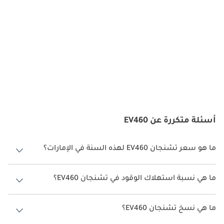
ميزات السلامة
تركز Changan EV460 على السلامة من خلال أنظمة نشطة وسلبية 
متقدمة. تشمل الأنظمة وسائد هوائية متعددة، ونظام فرامل مانع 
للانغلاق (ABS)، ونظام الثبات الإلكتروني (ESC)، ونظام التحكم بالجرّ 
(TCS). كما تتوفر أنظمة مساعدة السائق المتطورة في الفئات الأعلى 
مثل التحذير من مغادرة المسار، ونظام تثبيت السرعة التكيفي، 
والتحذير من الاصطدام. يوفر الهيكل المقوّى وغلاف البطارية المحمي 
أقصى درجات الأمان للركاب وللنظام الكهربائي.
خيارات المحرك
أسئلة متكررة عن EV460
تعمل Changan EV460 بمحرك كهربائي متزامن دائم المغناطيس يولد 
ما هو سعر تشنجان EV460 لهذه السنة في الإمارات؟
حوالي 136 حصاناً وعزم دوران 245 نيوتن متر. تأتي السيارة مزودة 
ببطارية ليثيوم-أيون بسعة 52.6 كيلوواط/ساعة توفر مدى يصل إلى 460 
تشنجان EV460 لهذه السنة في الإمارات هو TBD.
كيلومتراً في الشحنة الواحدة وفقاً لمعيار NEDC. تدعم السيارة الشحن 
ما هي نسبة استهلاك الوقود في تشنجان EV460؟
البطيء والمتسارع، حيث يمكن شحن البطارية من 30% إلى 80% في 
اقترحت الشركة المصنعة أن تكون نسبة توفير استهلاك الوقود لسيارة
حوالي 35 دقيقة باستخدام الشحن السريع. ويوفر نظام الدفع الكهربائي 
تشنجان EV460 هو TBD.
ما هي نسخ تشنجان EV460؟
تسارعاً سلساً وقيادة هادئة في جميع الظروف.