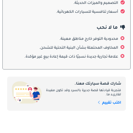
التصميم والميزات الحديثة.
يتميز التصميم الخارجي لـ Changan EV460 بمظهر أنيق ومستقبلي مع 
أسعار تنافسية للسيارات الكهربائية.
خطوط ناعمة وانحناءات ديناميكية. تعكس الواجهة الأمامية المغلقة 
هويتها الكهربائية، بينما تمنحها المصابيح الأمامية بتقنية LED وإضاءة 
ما لا نحب
النهار المدمجة مظهراً فاخراً. تضيف الخطوط الجانبية المنحوتة 
والسقف المنحدر لمسة رياضية وانسيابية. أما الجزء الخلفي، فيحتوي 
محدودية التوفر خارج مناطق معينة.
على مصابيح LED متصلة بشريط إضاءة يمنح السيارة مظهراً مميزاً 
المخاوف المحتملة بشأن البنية التحتية للشحن.
وحديثاً. وتكمل الجنوط المعدنية والتفاصيل البسيطة التصميم العصري 
علامة تجارية جديدة نسبيًا ذات قيمة إعادة بيع غير مؤكدة.
المتوازن.
الداخل
شارك قصة سيارتك معنا.
يقدم الجزء الداخلي من Changan EV460 مقصورة راقية تتميز بتصميم 
فتجربة قيادتها قصة جديرة بالسرد وقد تكون مفيدة
حديث وتقنيات متقدمة. تحتوي لوحة العدادات البسيطة على شاشة 
لقارىء ما.
رقمية للعدادات وشاشة لمس كبيرة لنظام الترفيه والملاحة. تضيف 
اكتب تقييم
المواد عالية الجودة والإضاءة الداخلية الهادئة إحساساً بالفخامة. تتسع 
المقصورة لخمسة ركاب مع مساحة ممتازة للأرجل والرأس، كما توفر 
عزل صوتي متميز يمنح تجربة قيادة كهربائية هادئة تماماً. تشمل 
التجهيزات مكيف هواء مزدوج المناطق وخيارات متعددة للاتصال.