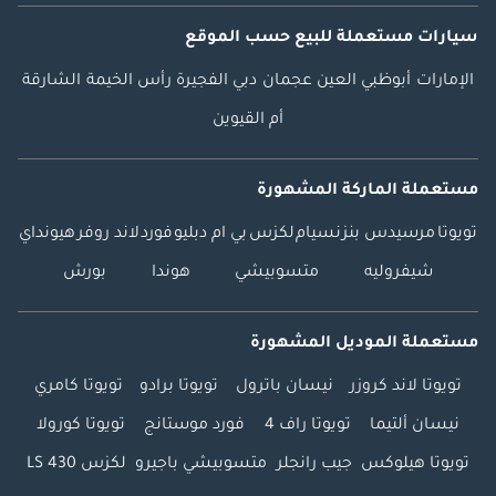
سيارات مستعملة
للبيع
حسب الموقع
الإمارات
أبوظبي
العين
عجمان
دبي
الفجيرة
رأس الخيمة
الشارقة
أم القيوين
مستعملة الماركة المشهورة
تويوتا
مرسيدس بنز
نسيام
لكزس
بي ام دبليو
فورد
لاند روفر
هيونداي
شيفروليه
متسوبيشي
هوندا
بورش
مستعملة الموديل المشهورة
تويوتا لاند كروزر
نيسان باترول
تويوتا برادو
تويوتا كامري
نيسان ألتيما
تويوتا راف 4
فورد موستانج
تويوتا كورولا
تويوتا هيلوكس
جيب رانجلر
متسوبيشي باجيرو
لكزس LS 430