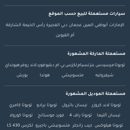
سيارات مستعملة
للبيع
حسب الموقع
الإمارات
أبوظبي
العين
عجمان
دبي
الفجيرة
رأس الخيمة
الشارقة
أم القيوين
مستعملة الماركة المشهورة
تويوتا
مرسيدس بنز
نسيام
لكزس
بي ام دبليو
فورد
لاند روفر
هيونداي
شيفروليه
متسوبيشي
هوندا
بورش
مستعملة الموديل المشهورة
تويوتا لاند كروزر
نيسان باترول
تويوتا برادو
تويوتا كامري
نيسان ألتيما
تويوتا راف 4
فورد موستانج
تويوتا كورولا
تويوتا هيلوكس
جيب رانجلر
متسوبيشي باجيرو
لكزس LS 430