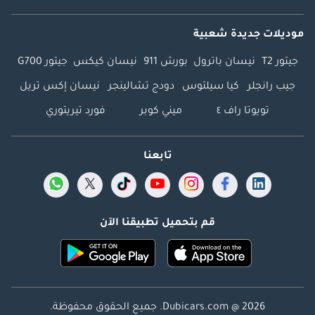
موديلات جديدة شعبية
جيتور T2
نيسان باترول
بورش 911
نيسان كيكس
جيتور G700
جيب رانجلر
كيا سيلتوس
دودج تشالينجر
نيسان إكس تريل
تويوتا راف ٤
ميني كوبر
فورد تيريتوري
تابعنا
قم بتحميل تطبيقنا الآن
Dubicars.com @ 2026. جميع الحقوق محفوظة.