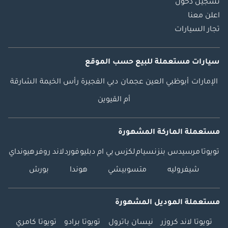
تسجيل دخول
اعلن معنا
تجار السيارات
سيارات مستعملة
للبيع
حسب الموقع
الإمارات
أبوظبي
العين
عجمان
دبي
الفجيرة
رأس الخيمة
الشارقة
أم القيوين
مستعملة الماركة المشهورة
تويوتا
مرسيدس بنز
نسيام
لكزس
بي ام دبليو
فورد
لاند روفر
هيونداي
شيفروليه
متسوبيشي
هوندا
بورش
مستعملة الموديل المشهورة
تويوتا لاند كروزر
نيسان باترول
تويوتا برادو
تويوتا كامري