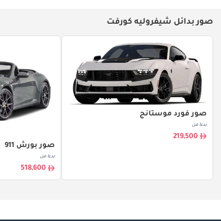
صور بدائل شيفروليه كورفت
صور فورد موستانج
بدءا من
219,500
صور بورش 911
بدءا من
518,600