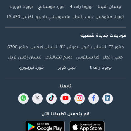
نيسان ألتيما
تويوتا راف 4
فورد موستانج
تويوتا كورولا
تويوتا هيلوكس
جيب رانجلر
متسوبيشي باجيرو
لكزس LS 430
موديلات جديدة شعبية
جيتور T2
نيسان باترول
بورش 911
نيسان كيكس
جيتور G700
جيب رانجلر
كيا سيلتوس
دودج تشالينجر
نيسان إكس تريل
تويوتا راف ٤
ميني كوبر
فورد تيريتوري
تابعنا
قم بتحميل تطبيقنا الآن