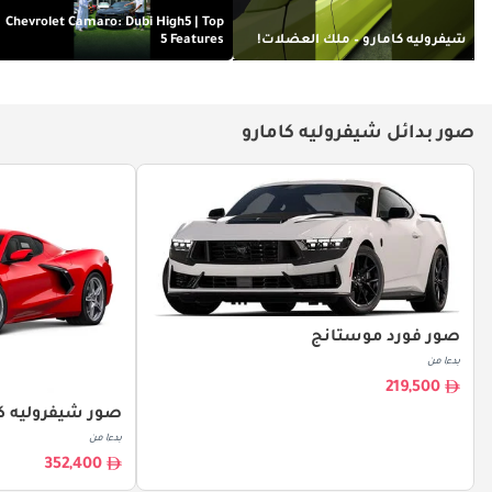
Chevrolet Camaro: Dubi High5 | Top
شيفروليه كامارو – ملك العضلات!
5 Features
صور بدائل شيفروليه كامارو
صور فورد موستانج
بدءا من
219,500
صور شيفروليه ك
بدءا من
352,400