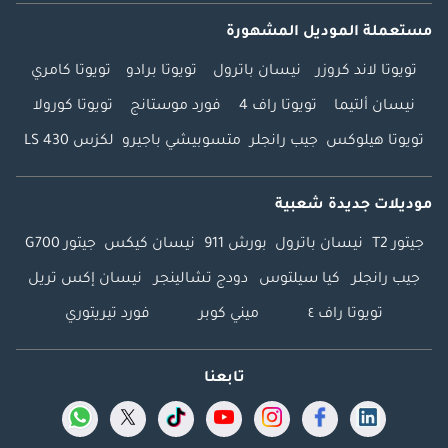
مستعملة الموديل المشهورة
تويوتا لاند كروزر
نيسان باترول
تويوتا برادو
تويوتا كامري
نيسان ألتيما
تويوتا راف 4
فورد موستانج
تويوتا كورولا
تويوتا هيلوكس
جيب رانجلر
متسوبيشي باجيرو
لكزس LS 430
موديلات جديدة شعبية
جيتور T2
نيسان باترول
بورش 911
نيسان كيكس
جيتور G700
جيب رانجلر
كيا سيلتوس
دودج تشالينجر
نيسان إكس تريل
تويوتا راف ٤
ميني كوبر
فورد تيريتوري
تابعنا