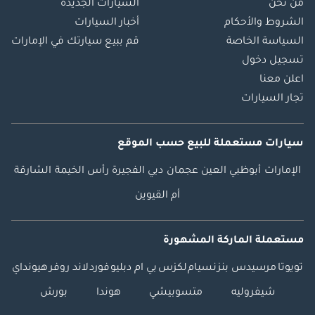
من نحن
السيارات الجديدة
الشروط والأحكام
أخبار السيارات
السياسة الخاصة
قم ببيع سيارتك في الإمارات
تسجيل دخول
اعلن معنا
تجار السيارات
سيارات مستعملة
للبيع
حسب الموقع
الإمارات
أبوظبي
العين
عجمان
دبي
الفجيرة
رأس الخيمة
الشارقة
أم القيوين
مستعملة الماركة المشهورة
تويوتا
مرسيدس بنز
نسيام
لكزس
بي ام دبليو
فورد
لاند روفر
هيونداي
شيفروليه
متسوبيشي
هوندا
بورش