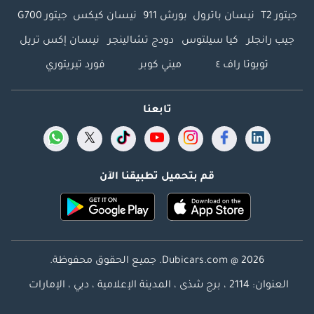
جيتور T2
نيسان باترول
بورش 911
نيسان كيكس
جيتور G700
جيب رانجلر
كيا سيلتوس
دودج تشالينجر
نيسان إكس تريل
تويوتا راف ٤
ميني كوبر
فورد تيريتوري
تابعنا
قم بتحميل تطبيقنا الآن
Dubicars.com @ 2026. جميع الحقوق محفوظة.
العنوان: 2114 ، برج شذى ، المدينة الإعلامية ، دبي ، الإمارات