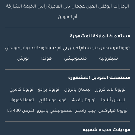
الإمارات
أبوظبي
العين
عجمان
دبي
الفجيرة
رأس الخيمة
الشارقة
أم القيوين
مستعملة الماركة المشهورة
تويوتا
مرسيدس بنز
نسيام
لكزس
بي ام دبليو
فورد
لاند روفر
هيونداي
شيفروليه
متسوبيشي
هوندا
بورش
مستعملة الموديل المشهورة
تويوتا لاند كروزر
نيسان باترول
تويوتا برادو
تويوتا كامري
نيسان ألتيما
تويوتا راف 4
فورد موستانج
تويوتا كورولا
تويوتا هيلوكس
جيب رانجلر
متسوبيشي باجيرو
لكزس LS 430
موديلات جديدة شعبية