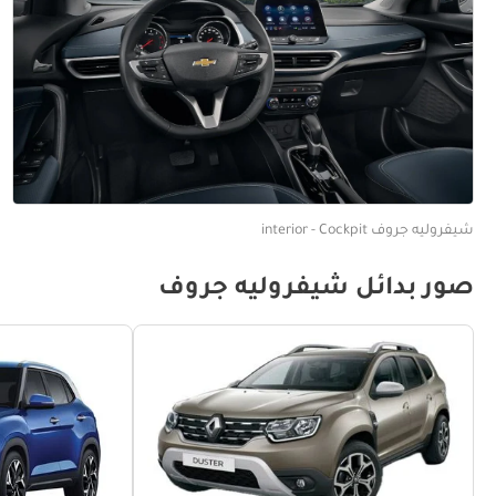
شيفروليه جروف interior - Cockpit
صور بدائل شيفروليه جروف