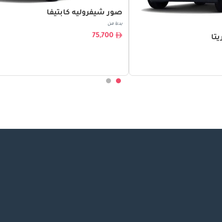
صور شيفروليه كابتيفا
بدءا من
75,700
تا