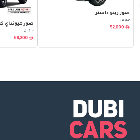
صور رينو داستر
بدءا من
صور هيونداي كري
52,000
بدءا من
68,200