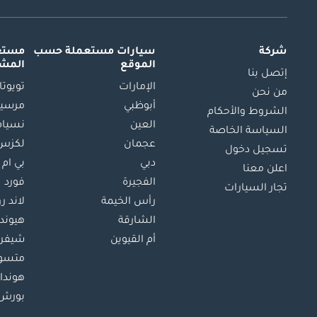
شركة
سيارات مستعملة
حسب
مستعم
الموقع
المش
إتصل بنا
الإمارات
تويوتا
من نحن
أبوظبي
مرسيد
الشروط والأحكام
العين
نسيام
السياسة الخاصة
عجمان
لكزس
تسجيل دخول
دبي
بي ام 
اعلن معنا
الفجيرة
فورد
تجار السيارات
رأس الخيمة
لاند ر
الشارقة
هيوند
أم القيوين
شيفرو
متسو
هوندا
بورش