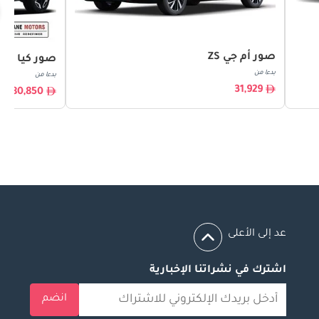
صور أم جي ZS
صور كيا س
بدءا من
بدءا من
31,929
80,850
عد إلى الأعلى
اشترك في نشراتنا الإخبارية
انضم