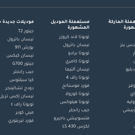
لة الماركة
مستعملة الموديل
موديلات جديدة 
هورة
المشهورة
جيتور T2
تويوتا لاند كروزر
نيسان باترول
س بنز
نيسان باترول
بورش 911
تويوتا برادو
نيسان كيكس
تويوتا كامري
جيتور G700
دبليو
نيسان ألتيما
جيب رانجلر
تويوتا راف 4
كيا سيلتوس
وفر
فورد موستانج
دودج تشالينجر
اي
تويوتا كورولا
نيسان إكس تريل
ليه
تويوتا هيلوكس
تويوتا راف ٤
بيشي
جيب رانجلر
ميني كوبر
متسوبيشي باجيرو
فورد تيريتوري
لكزس LS 430