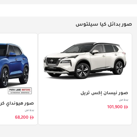
صور بدائل كيا سيلتوس
صور نيسان إكس تريل
بدءا من
صور هيونداي كري
101,900
بدءا من
68,200