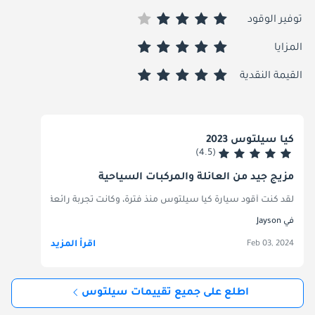
توفير الوقود
المزايا
القيمة النقدية
كيا سيلتوس 2023
(4.5)
مزيج جيد من العائلة والمركبات السياحية
لقد كنت أقود سيارة كيا سيلتوس منذ فترة، وكانت تجربة رائعة. تتميز سيارة Seltos بتصميمها الأنيق ومقصورتها الداخلية الفسيحة، مما يوفر مستوى من الراحة والرقي نادرًا في فئتها. تتميز تجربة القيادة بالسلاسة والاستجابة، وذلك بفضل محركها الفعال ونظام التعليق المضبوط جيدًا. أنا معجب بشكل خاص بمجموعة ميزاتها التقنية، بما في ذلك نظام المعلومات والترفيه سهل الاستخدام وميزات الأمان المتقدمة. كما أنها فعالة في استهلاك الوقود بشكل مدهش، مما يجعلها خيارًا فعالاً من حيث التكلفة للقيادة داخل المدينة والمسافات الطويلة. تعتبر كيا سيلتوس حزمة كاملة توفر الموثوقية والأناقة والقيمة مقابل المال. لا أستطيع أن أكون أكثر رضا
في Jayson
اقرأ المزيد
Feb 03, 2024
اطلع على جميع تقييمات سيلتوس