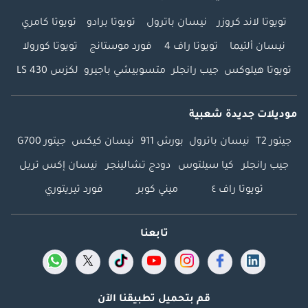
تويوتا لاند كروزر
نيسان باترول
تويوتا برادو
تويوتا كامري
نيسان ألتيما
تويوتا راف 4
فورد موستانج
تويوتا كورولا
تويوتا هيلوكس
جيب رانجلر
متسوبيشي باجيرو
لكزس LS 430
موديلات جديدة شعبية
جيتور T2
نيسان باترول
بورش 911
نيسان كيكس
جيتور G700
جيب رانجلر
كيا سيلتوس
دودج تشالينجر
نيسان إكس تريل
تويوتا راف ٤
ميني كوبر
فورد تيريتوري
تابعنا
قم بتحميل تطبيقنا الآن