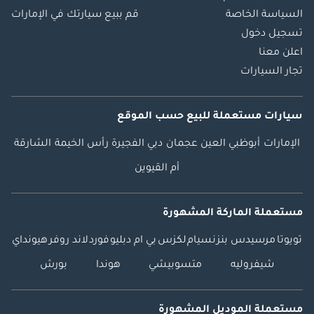
السياسة الخاصة
قم ببيع سيارتك في الإمارات
تسجيل دخول
اعلن معنا
تجار السيارات
سيارات مستعملة
للبيع
حسب الموقع
الإمارات
أبوظبي
العين
عجمان
دبي
الفجيرة
رأس الخيمة
الشارقة
أم القيوين
مستعملة الماركة المشهورة
تويوتا
مرسيدس بنز
نسيام
لكزس
بي ام دبليو
فورد
لاند روفر
هيونداي
شيفروليه
متسوبيشي
هوندا
بورش
مستعملة الموديل المشهورة