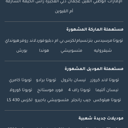
الإمارات
أبوظبي
العين
عجمان
دبي
الفجيرة
رأس الخيمة
الشارقة
أم القيوين
مستعملة الماركة المشهورة
تويوتا
مرسيدس بنز
نسيام
لكزس
بي ام دبليو
فورد
لاند روفر
هيونداي
شيفروليه
متسوبيشي
هوندا
بورش
مستعملة الموديل المشهورة
تويوتا لاند كروزر
نيسان باترول
تويوتا برادو
تويوتا كامري
نيسان ألتيما
تويوتا راف 4
فورد موستانج
تويوتا كورولا
تويوتا هيلوكس
جيب رانجلر
متسوبيشي باجيرو
لكزس LS 430
موديلات جديدة شعبية