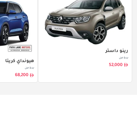
رينو داستر
بدءا من
هيونداي كريتا
52,000
بدءا من
68,200