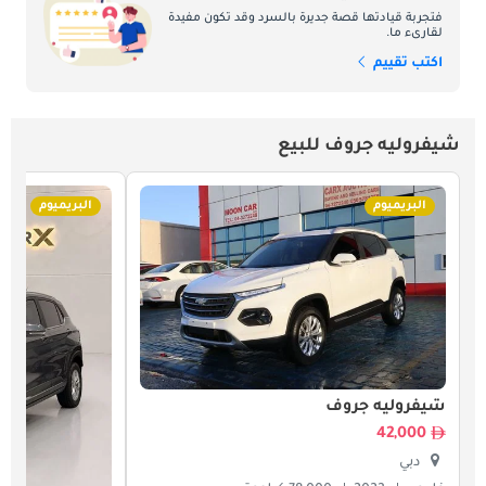
فتجربة قيادتها قصة جديرة بالسرد وقد تكون مفيدة
لقارىء ما.
اكتب تقييم
شيفروليه جروف للبيع
البريميوم
البريميوم
شيفروليه جروف
42,000
دبي