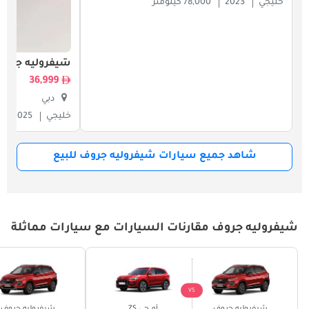
خليجي
2023
78,000 كيلومتر
شيفروليه جروف
36,999
دبي
خليجي
2025
شاهد جميع سيارات شيفروليه جروف للبيع
شيفروليه جروف مقارنات السيارات مع سيارات مماثلة
VS