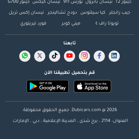
جيتور T2
نيسان باترول
بورش 911
نيسان كيكس
جيتور G700
جيب رانجلر
كيا سيلتوس
دودج تشالينجر
نيسان إكس تريل
تويوتا راف ٤
ميني كوبر
فورد تيريتوري
تابعنا
قم بتحميل تطبيقنا الآن
Dubicars.com @ 2026. جميع الحقوق محفوظة.
العنوان: 2114 ، برج شذى ، المدينة الإعلامية ، دبي ، الإمارات