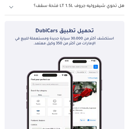
هل تحوي شيفروليه جروف LT 1.5L فتحة سقف؟
نعم توفر شيفروليه جروف LT 1.5L فتحة السقف كخيار.
تحميل تطبيق
DubiCars
استكشف أكثر من 30،000 سيارة جديدة ومستعملة للبيع في
الإمارات من أكثر من 350 وكيل معتمد.