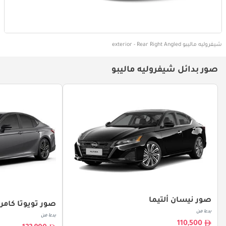
شيفروليه ماليبو exterior - Rear Right Angled
صور بدائل شيفروليه ماليبو
صور نيسان ألتيما
صور تويوتا كامر
بدءا من
بدءا من
110,500