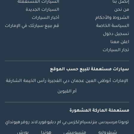
إتصل بنا
السيارات المستعملة
من نحن
السيارات الجديدة
الشروط والأحكام
أخبار السيارات
السياسة الخاصة
قم ببيع سيارتك في الإمارات
تسجيل دخول
اعلن معنا
تجار السيارات
سيارات مستعملة
للبيع
حسب الموقع
الإمارات
أبوظبي
العين
عجمان
دبي
الفجيرة
رأس الخيمة
الشارقة
أم القيوين
مستعملة الماركة المشهورة
تويوتا
مرسيدس بنز
نسيام
لكزس
بي ام دبليو
فورد
لاند روفر
هيونداي
شيفروليه
متسوبيشي
هوندا
بورش