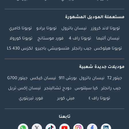
مستعملة الموديل المشهورة
تويوتا لاند كروزر
نيسان باترول
تويوتا برادو
تويوتا كامري
نيسان ألتيما
تويوتا راف 4
فورد موستانج
تويوتا كورولا
تويوتا هيلوكس
جيب رانجلر
متسوبيشي باجيرو
لكزس LS 430
موديلات جديدة شعبية
جيتور T2
نيسان باترول
بورش 911
نيسان كيكس
جيتور G700
جيب رانجلر
كيا سيلتوس
دودج تشالينجر
نيسان إكس تريل
تويوتا راف ٤
ميني كوبر
فورد تيريتوري
تابعنا