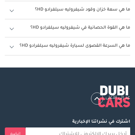
يتراوح استهلاك الوقود لسيارة شيفروليه سيلفرادو HD بين 6 كم/ليتر.
ما هي سعة خزان وقود شيفروليه سيلفرادو HD؟
سعة خزان وقود شيفروليه سيلفرادو HD 136 ليتر.
ما هي القوة الحصانية في شيفروليه سيلفرادو HD؟
تنتج شيفروليه سيلفرادو HD قوة 400 حصان.
ما هي السرعة القصوى لسيارة شيفروليه سيلفرادو HD؟
السرعة القصوى لسيارة شيفروليه سيلفرادو HD هي 220 كم/الساعة.
عد إلى الأعلى
اشترك في نشراتنا الإخبارية
انضم