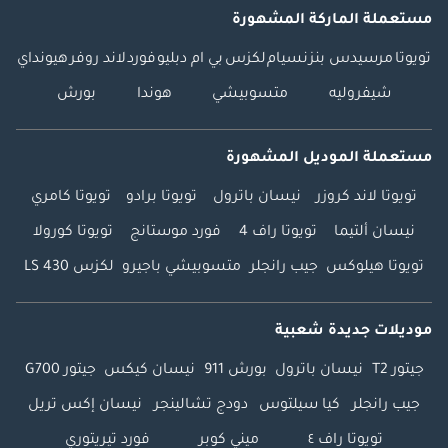
مستعملة الماركة المشهورة
تويوتا
مرسيدس بنز
نسيام
لكزس
بي ام دبليو
فورد
لاند روفر
هيونداي
شيفروليه
متسوبيشي
هوندا
بورش
مستعملة الموديل المشهورة
تويوتا لاند كروزر
نيسان باترول
تويوتا برادو
تويوتا كامري
نيسان ألتيما
تويوتا راف 4
فورد موستانج
تويوتا كورولا
تويوتا هيلوكس
جيب رانجلر
متسوبيشي باجيرو
لكزس LS 430
موديلات جديدة شعبية
جيتور T2
نيسان باترول
بورش 911
نيسان كيكس
جيتور G700
جيب رانجلر
كيا سيلتوس
دودج تشالينجر
نيسان إكس تريل
تويوتا راف ٤
ميني كوبر
فورد تيريتوري