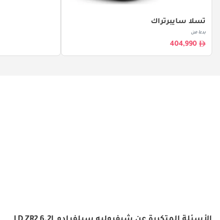
تسلا سايبرتراك
بدءا من
404,990
الأسئلة المتكررة عن شيفروليه سيلفرادو LD ZR2 6.2L