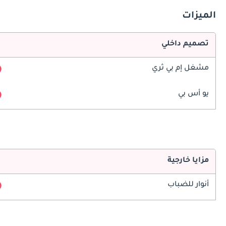
الميزات
تصميم داخلي
مشغل إم بي ثري
يو أس بي
مزايا خارجية
أنوار للضباب