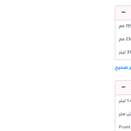
1 مم
 مم
ليتر
ير صحيح
 ليتر
Front