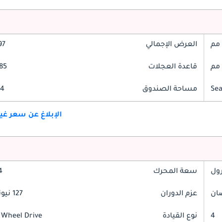
العرض الإجمالي
597
قاعدة العجلات
2385
مساحة الصندوق
314 
الإبلاغ عن سعر غ
رول
سعة المحرك
1.4
عزم الدوران
127 نيوتن-متر
4
نوع القيادة
 Wheel Drive