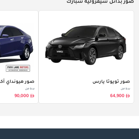
صور بدائل شيفروليه سبارك
صور تويوتا يارس
صور هيونداي أ
بدءا من
بدءا من
90,000
64,900