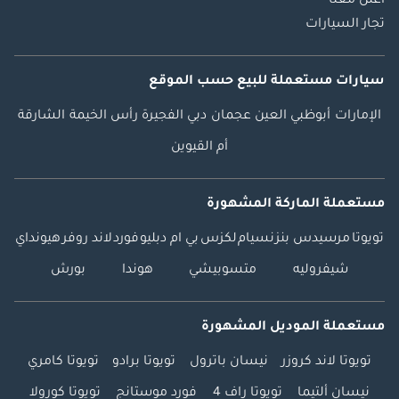
اعلن معنا
تجار السيارات
سيارات مستعملة
للبيع
حسب الموقع
الإمارات
أبوظبي
العين
عجمان
دبي
الفجيرة
رأس الخيمة
الشارقة
أم القيوين
مستعملة الماركة المشهورة
تويوتا
مرسيدس بنز
نسيام
لكزس
بي ام دبليو
فورد
لاند روفر
هيونداي
شيفروليه
متسوبيشي
هوندا
بورش
مستعملة الموديل المشهورة
تويوتا لاند كروزر
نيسان باترول
تويوتا برادو
تويوتا كامري
نيسان ألتيما
تويوتا راف 4
فورد موستانج
تويوتا كورولا