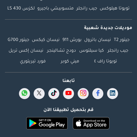
تويوتا هيلوكس
جيب رانجلر
متسوبيشي باجيرو
لكزس LS 430
موديلات جديدة شعبية
جيتور T2
نيسان باترول
بورش 911
نيسان كيكس
جيتور G700
جيب رانجلر
كيا سيلتوس
دودج تشالينجر
نيسان إكس تريل
تويوتا راف ٤
ميني كوبر
فورد تيريتوري
تابعنا
قم بتحميل تطبيقنا الآن