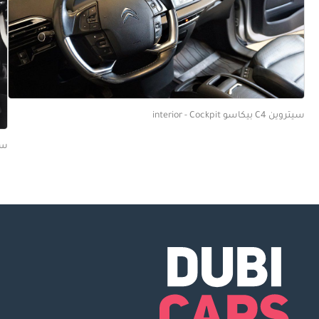
سيتروين C4 بيكاسو interior - Cockpit
سيتروين