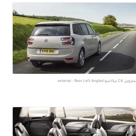
C بيكاسو exterior - Rear Left Angled