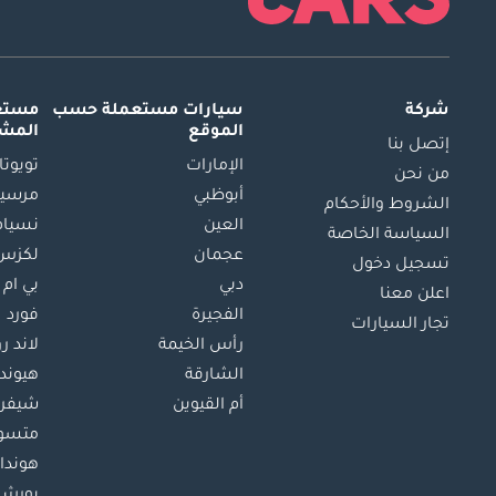
شركة
سيارات مستعملة
حسب
مستعم
الموقع
المش
إتصل بنا
الإمارات
تويوتا
من نحن
أبوظبي
مرسيد
الشروط والأحكام
العين
نسيام
السياسة الخاصة
عجمان
لكزس
تسجيل دخول
دبي
بي ام 
اعلن معنا
الفجيرة
فورد
تجار السيارات
رأس الخيمة
لاند ر
الشارقة
هيوند
أم القيوين
شيفرو
متسو
هوندا