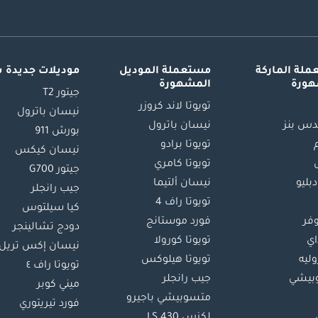
لة الماركة
مستعملة الموديل
موديلات جديدة 
هورة
المشهورة
جيتور T2
تويوتا لاند كروزر
نيسان باترول
س بنز
نيسان باترول
بورش 911
تويوتا برادو
نيسان كيكس
تويوتا كامري
جيتور G700
دبليو
نيسان ألتيما
جيب رانجلر
تويوتا راف 4
كيا سيلتوس
وفر
فورد موستانج
دودج تشالينجر
اي
تويوتا كورولا
نيسان إكس تريل
ليه
تويوتا هيلوكس
تويوتا راف ٤
بيشي
جيب رانجلر
ميني كوبر
متسوبيشي باجيرو
فورد تيريتوري