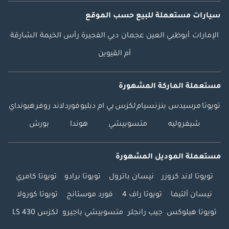
سيارات مستعملة
للبيع
حسب الموقع
الإمارات
أبوظبي
العين
عجمان
دبي
الفجيرة
رأس الخيمة
الشارقة
أم القيوين
مستعملة الماركة المشهورة
تويوتا
مرسيدس بنز
نسيام
لكزس
بي ام دبليو
فورد
لاند روفر
هيونداي
شيفروليه
متسوبيشي
هوندا
بورش
مستعملة الموديل المشهورة
تويوتا لاند كروزر
نيسان باترول
تويوتا برادو
تويوتا كامري
نيسان ألتيما
تويوتا راف 4
فورد موستانج
تويوتا كورولا
تويوتا هيلوكس
جيب رانجلر
متسوبيشي باجيرو
لكزس LS 430