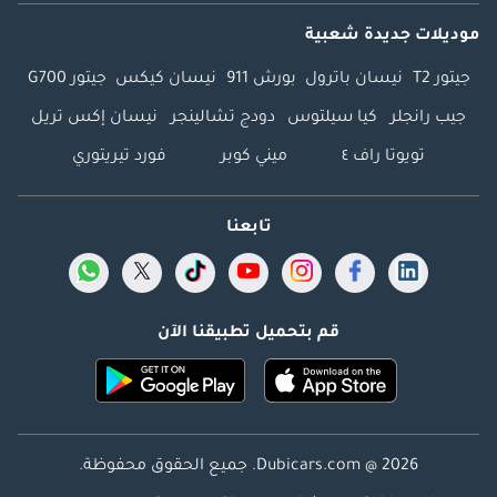
موديلات جديدة شعبية
جيتور T2
نيسان باترول
بورش 911
نيسان كيكس
جيتور G700
جيب رانجلر
كيا سيلتوس
دودج تشالينجر
نيسان إكس تريل
تويوتا راف ٤
ميني كوبر
فورد تيريتوري
تابعنا
قم بتحميل تطبيقنا الآن
Dubicars.com @ 2026. جميع الحقوق محفوظة.