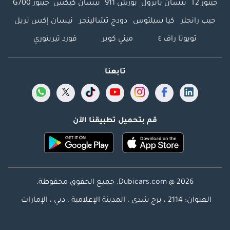
جيتور T2
نيسان باترول
بورش 911
نيسان كيكس
جيتور G700
جيب رانجلر
كيا سيلتوس
دودج تشالينجر
نيسان إكس تريل
تويوتا راف ٤
ميني كوبر
فورد تيريتوري
تابعنا
قم بتحميل تطبيقنا الآن
Dubicars.com @ 2026. جميع الحقوق محفوظة.
العنوان: 2114 ، برج شذى ، المدينة الإعلامية ، دبي ، الإمارات