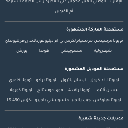
الإمارات
أبوظبي
العين
عجمان
دبي
الفجيرة
رأس الخيمة
الشارقة
أم القيوين
مستعملة الماركة المشهورة
تويوتا
مرسيدس بنز
نسيام
لكزس
بي ام دبليو
فورد
لاند روفر
هيونداي
شيفروليه
متسوبيشي
هوندا
بورش
مستعملة الموديل المشهورة
تويوتا لاند كروزر
نيسان باترول
تويوتا برادو
تويوتا كامري
نيسان ألتيما
تويوتا راف 4
فورد موستانج
تويوتا كورولا
تويوتا هيلوكس
جيب رانجلر
متسوبيشي باجيرو
لكزس LS 430
موديلات جديدة شعبية