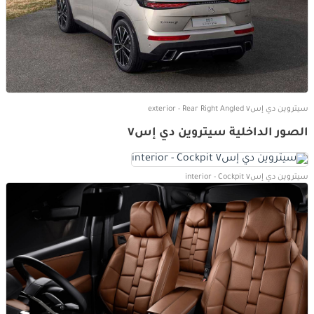
سيتروين دي إس٧ exterior - Rear Right Angled
الصور الداخلية سيتروين دي إس٧
سيتروين دي إس٧ interior - Cockpit