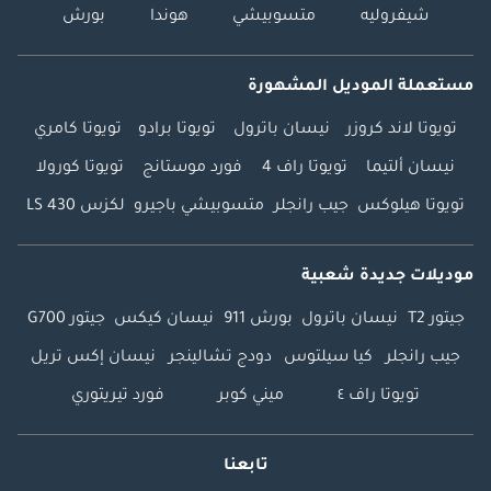
شيفروليه
متسوبيشي
هوندا
بورش
مستعملة الموديل المشهورة
تويوتا لاند كروزر
نيسان باترول
تويوتا برادو
تويوتا كامري
نيسان ألتيما
تويوتا راف 4
فورد موستانج
تويوتا كورولا
تويوتا هيلوكس
جيب رانجلر
متسوبيشي باجيرو
لكزس LS 430
موديلات جديدة شعبية
جيتور T2
نيسان باترول
بورش 911
نيسان كيكس
جيتور G700
جيب رانجلر
كيا سيلتوس
دودج تشالينجر
نيسان إكس تريل
تويوتا راف ٤
ميني كوبر
فورد تيريتوري
تابعنا