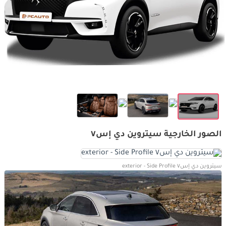
الصور الخارجية سيتروين دي إس٧
سيتروين دي إس٧ exterior - Side Profile