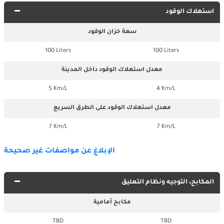
استهلاك الوقود
سعة خزان الوقود
100 Liters
100 Liters
معدل استهلاك الوقود داخل المدينة
5 Km/L
4 Km/L
معدل استهلاك الوقود على الطرق السريع
7 Km/L
7 Km/L
الإبلاغ عن مواصفات غير صحيحة
المكابح، التوجيه ونظام التعليق
مكابح أمامية
TBD
TBD