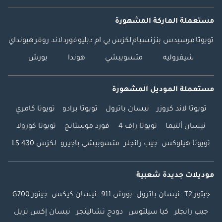
مستعملة الماركة المشهورة
تويوتا
مرسيدس بنز
نسيام
لكزس
بي ام دبليو
فورد
لاند روفر
هيونداي
شيفروليه
متسوبيشي
هوندا
بورش
مستعملة الموديل المشهورة
تويوتا لاند كروزر
نيسان باترول
تويوتا برادو
تويوتا كامري
نيسان ألتيما
تويوتا راف 4
فورد موستانج
تويوتا كورولا
تويوتا هيلوكس
جيب رانجلر
متسوبيشي باجيرو
لكزس LS 430
موديلات جديدة شعبية
جيتور T2
نيسان باترول
بورش 911
نيسان كيكس
جيتور G700
جيب رانجلر
كيا سيلتوس
دودج تشالينجر
نيسان إكس تريل