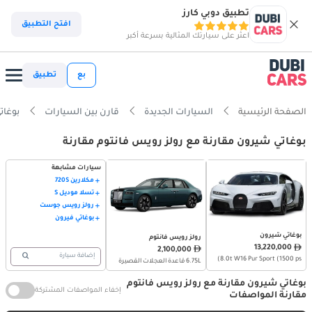
تطبيق دوبي كارز
افتح التطبيق
اعثر على سيارتك المثالية بسرعة أكبر
بع
تطبيق
الصفحة الرئيسية
السيارات الجديدة
قارن بين السيارات
بوغاتي شيرو
بوغاتي شيرون مقارنة مع رولز رويس فانتوم مقارنة
سيارات مشابهة
مكلارين 720S
تسلا موديل S
رولز رويس جوست
بوغاتي فيرون
بوغاتي شيرون
رولز رويس فانتوم
13,220,000
2,100,000
إضافة سيارة
8.0t W16 Pur Sport (1500 ps)
6.75L قاعدة العجلات القصيرة
بوغاتي شيرون مقارنة مع رولز رويس فانتوم
إخفاء المواصفات المشتركة
مقارنة المواصفات