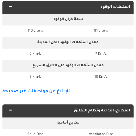
استهلاك الوقود
سعة خزان الوقود
110 Liters
91 Liters
معدل استهلاك الوقود داخل المدينة
6 Km/L
7 Km/L
معدل استهلاك الوقود على الطرق السريع
8 Km/L
10 Km/L
الإبلاغ عن مواصفات غير صحيحة
المكابح، التوجيه ونظام التعليق
مكابح أمامية
Solid Disc
Ventilated Disc