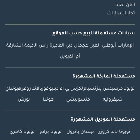
اعلن معنا
تجار السيارات
سيارات مستعملة
للبيع
حسب الموقع
الإمارات
أبوظبي
العين
عجمان
دبي
الفجيرة
رأس الخيمة
الشارقة
أم القيوين
مستعملة الماركة المشهورة
تويوتا
مرسيدس بنز
نسيام
لكزس
بي ام دبليو
فورد
لاند روفر
هيونداي
شيفروليه
متسوبيشي
هوندا
بورش
مستعملة الموديل المشهورة
تويوتا لاند كروزر
نيسان باترول
تويوتا برادو
تويوتا كامري