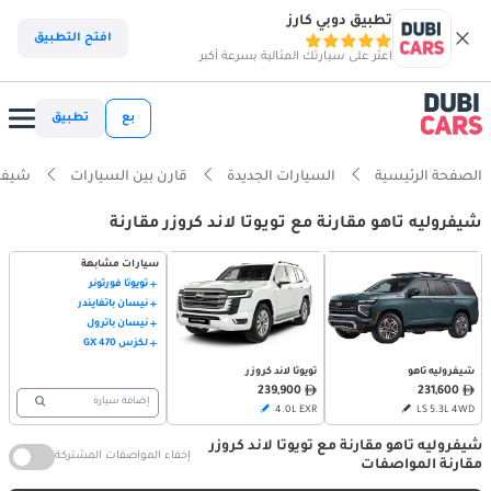
تطبيق دوبي كارز
افتح التطبيق
اعثر على سيارتك المثالية بسرعة أكبر
بع
تطبيق
الصفحة الرئيسية
السيارات الجديدة
قارن بين السيارات
شيفروليه تاه
شيفروليه تاهو مقارنة مع تويوتا لاند كروزر مقارنة
سيارات مشابهة
تويوتا فورتونر
نيسان باثفايندر
نيسان باترول
لكزس GX 470
تويوتا لاند كروزر
شيفروليه تاهو
239,900
231,600
إضافة سيارة
4.0L EXR
LS 5.3L 4WD
شيفروليه تاهو مقارنة مع تويوتا لاند كروزر
إخفاء المواصفات المشتركة
مقارنة المواصفات