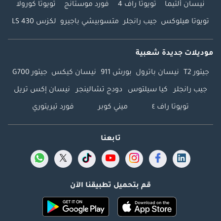
نيسان ألتيما
تويوتا راف 4
فورد موستانج
تويوتا كورولا
تويوتا هيلوكس
جيب رانجلر
متسوبيشي باجيرو
لكزس LS 430
موديلات جديدة شعبية
جيتور T2
نيسان باترول
بورش 911
نيسان كيكس
جيتور G700
جيب رانجلر
كيا سيلتوس
دودج تشالينجر
نيسان إكس تريل
تويوتا راف ٤
ميني كوبر
فورد تيريتوري
تابعنا
قم بتحميل تطبيقنا الآن