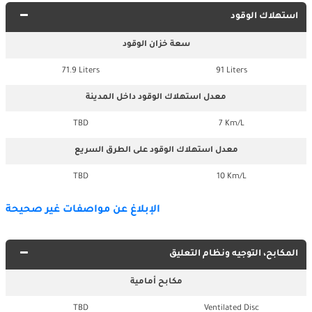
استهلاك الوقود
سعة خزان الوقود
71.9 Liters
91 Liters
معدل استهلاك الوقود داخل المدينة
TBD
7 Km/L
معدل استهلاك الوقود على الطرق السريع
TBD
10 Km/L
الإبلاغ عن مواصفات غير صحيحة
المكابح، التوجيه ونظام التعليق
مكابح أمامية
TBD
Ventilated Disc