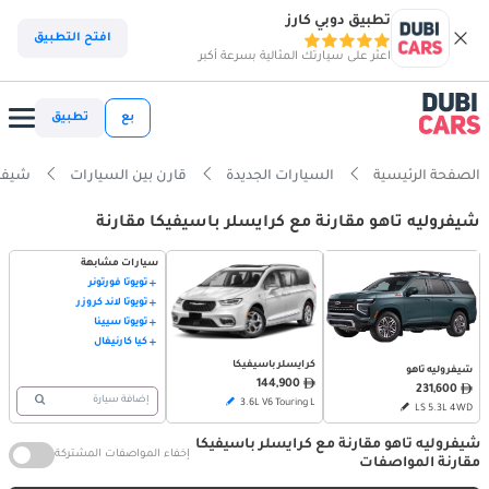
تطبيق دوبي كارز
افتح التطبيق
اعثر على سيارتك المثالية بسرعة أكبر
بع
تطبيق
الصفحة الرئيسية
السيارات الجديدة
قارن بين السيارات
شيفروليه تا
شيفروليه تاهو مقارنة مع كرايسلر باسيفيكا مقارنة
سيارات مشابهة
تويوتا فورتونر
تويوتا لاند كروزر
تويوتا سيينا
كيا كارنيفال
كرايسلر باسيفيكا
شيفروليه تاهو
144,900
231,600
إضافة سيارة
3.6L V6 Touring L
LS 5.3L 4WD
شيفروليه تاهو مقارنة مع كرايسلر باسيفيكا
إخفاء المواصفات المشتركة
مقارنة المواصفات