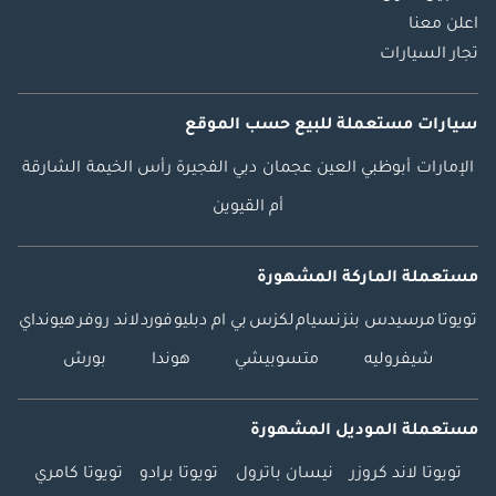
اعلن معنا
تجار السيارات
سيارات مستعملة
للبيع
حسب الموقع
الإمارات
أبوظبي
العين
عجمان
دبي
الفجيرة
رأس الخيمة
الشارقة
أم القيوين
مستعملة الماركة المشهورة
تويوتا
مرسيدس بنز
نسيام
لكزس
بي ام دبليو
فورد
لاند روفر
هيونداي
شيفروليه
متسوبيشي
هوندا
بورش
مستعملة الموديل المشهورة
تويوتا لاند كروزر
نيسان باترول
تويوتا برادو
تويوتا كامري