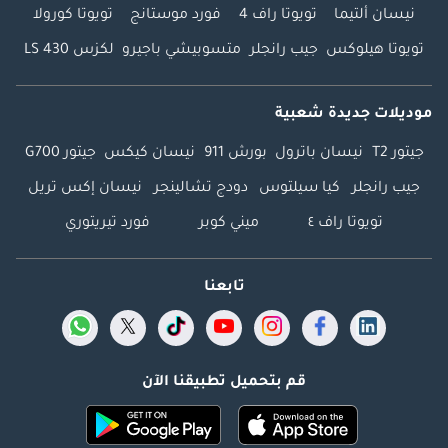
نيسان ألتيما
تويوتا راف 4
فورد موستانج
تويوتا كورولا
تويوتا هيلوكس
جيب رانجلر
متسوبيشي باجيرو
لكزس LS 430
موديلات جديدة شعبية
جيتور T2
نيسان باترول
بورش 911
نيسان كيكس
جيتور G700
جيب رانجلر
كيا سيلتوس
دودج تشالينجر
نيسان إكس تريل
تويوتا راف ٤
ميني كوبر
فورد تيريتوري
تابعنا
قم بتحميل تطبيقنا الآن