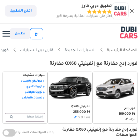
تطبيق دوبي كارز
افتح التطبيق
اعثر على سيارتك المثالية بسرعة أكبر
بع
تطبيق
الصفحة الرئيسية
السيارات الجديدة
قارن بين السيارات
فورد إدج vs إن
فورد إدج مقارنة مع إنفينيتي QX60 مقارنة
سيارات مشابهة
هيونداي باليساد
تويوتا كامري
تويوتا هايلاندر
نيسان باثفايندر
إنفينيتي QX60
فورد إدج
255,000
169,000
إضافة سيارة
3.5L Luxe
اتجاه
فورد إدج مقارنة مع إنفينيتي QX60 مقارنة
إخفاء المواصفات المشتركة
المواصفات