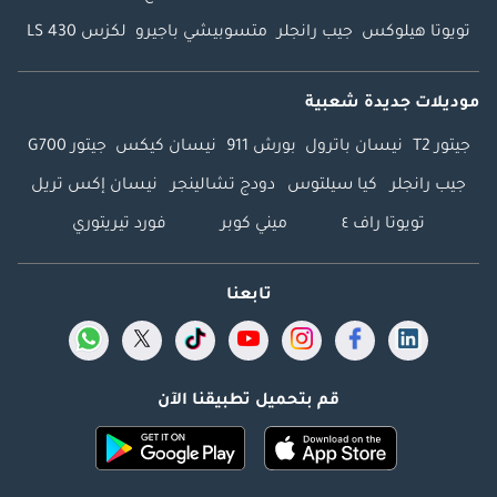
تويوتا هيلوكس
جيب رانجلر
متسوبيشي باجيرو
لكزس LS 430
موديلات جديدة شعبية
جيتور T2
نيسان باترول
بورش 911
نيسان كيكس
جيتور G700
جيب رانجلر
كيا سيلتوس
دودج تشالينجر
نيسان إكس تريل
تويوتا راف ٤
ميني كوبر
فورد تيريتوري
تابعنا
قم بتحميل تطبيقنا الآن