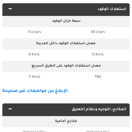
استهلاك الوقود
سعة خزان الوقود
73 Liters
69 Liters
معدل استهلاك الوقود داخل المدينة
8 Km/L
13 Km/L
معدل استهلاك الوقود على الطرق السريع
11 Km/L
TBD
الإبلاغ عن مواصفات غير صحيحة
المكابح، التوجيه ونظام التعليق
مكابح أمامية