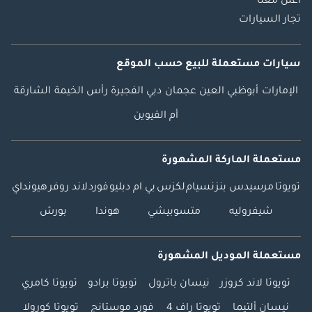
اعلن معنا
تجار السيارات
سيارات مستعملة
للبيع
حسب الموقع
الإمارات
أبوظبي
العين
عجمان
دبي
الفجيرة
رأس الخيمة
الشارقة
أم القيوين
مستعملة الماركة المشهورة
تويوتا
مرسيدس بنز
نسيام
لكزس
بي ام دبليو
فورد
لاند روفر
هيونداي
شيفروليه
متسوبيشي
هوندا
بورش
مستعملة الموديل المشهورة
تويوتا لاند كروزر
نيسان باترول
تويوتا برادو
تويوتا كامري
نيسان ألتيما
تويوتا راف 4
فورد موستانج
تويوتا كورولا