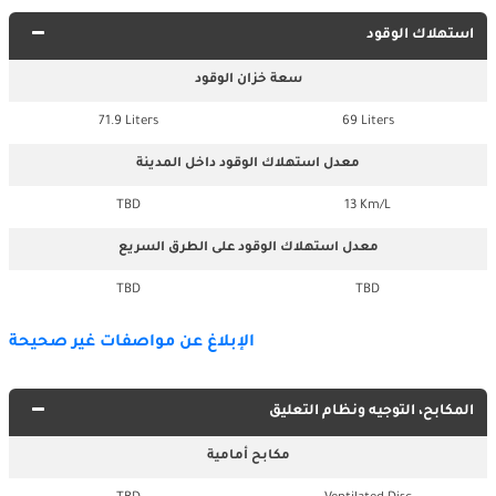
استهلاك الوقود
سعة خزان الوقود
71.9 Liters
69 Liters
معدل استهلاك الوقود داخل المدينة
TBD
13 Km/L
معدل استهلاك الوقود على الطرق السريع
TBD
TBD
الإبلاغ عن مواصفات غير صحيحة
المكابح، التوجيه ونظام التعليق
مكابح أمامية