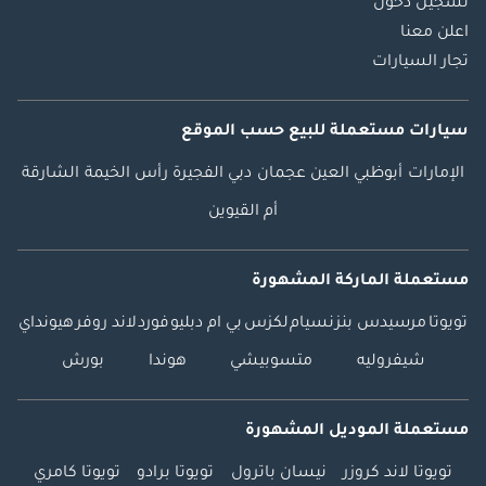
تسجيل دخول
اعلن معنا
تجار السيارات
سيارات مستعملة
للبيع
حسب الموقع
الإمارات
أبوظبي
العين
عجمان
دبي
الفجيرة
رأس الخيمة
الشارقة
أم القيوين
مستعملة الماركة المشهورة
تويوتا
مرسيدس بنز
نسيام
لكزس
بي ام دبليو
فورد
لاند روفر
هيونداي
شيفروليه
متسوبيشي
هوندا
بورش
مستعملة الموديل المشهورة
تويوتا لاند كروزر
نيسان باترول
تويوتا برادو
تويوتا كامري