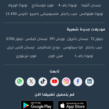
نيسان ألتيما
تويوتا راف 4
فورد موستانج
تويوتا كورولا
تويوتا هيلوكس
جيب رانجلر
متسوبيشي باجيرو
لكزس LS 430
موديلات جديدة شعبية
جيتور T2
نيسان باترول
بورش 911
نيسان كيكس
جيتور G700
جيب رانجلر
كيا سيلتوس
دودج تشالينجر
نيسان إكس تريل
تويوتا راف ٤
ميني كوبر
فورد تيريتوري
تابعنا
قم بتحميل تطبيقنا الآن