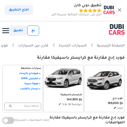
تطبيق دوبي كارز
افتح التطبيق
اعثر على سيارتك المثالية بسرعة أكبر
بع
تطبيق
الصفحة الرئيسية
السيارات الجديدة
قارن بين السيارات
فورد إدج vs كراي
فورد إدج مقارنة مع كرايسلر باسيفيكا مقارنة
سيارات مشابهة
هيونداي باليساد
إنفينيتي QX60
تويوتا سيينا
نيسان باثفايندر
كرايسلر باسيفيكا
فورد إدج
144,900
169,000
3.6L V6 Touring L
إضافة سيارة
اتجاه
فورد إدج مقارنة مع كرايسلر باسيفيكا مقارنة
إخفاء المواصفات المشتركة
المواصفات