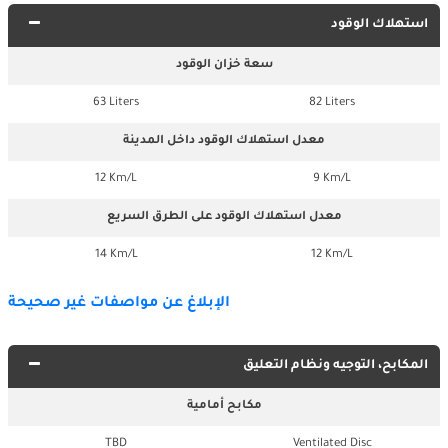
استهلاك الوقود
سعة خزان الوقود
63 Liters
82 Liters
معدل استهلاك الوقود داخل المدينة
12 Km/L
9 Km/L
معدل استهلاك الوقود على الطرق السريع
14 Km/L
12 Km/L
الإبلاغ عن مواصفات غير صحيحة
المكابح، التوجيه ونظام التعليق
مكابح أمامية
TBD
Ventilated Disc