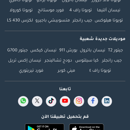
تويوتا لاند كروزر
نيسان باترول
تويوتا برادو
تويوتا كامري
نيسان ألتيما
تويوتا راف 4
فورد موستانج
تويوتا كورولا
تويوتا هيلوكس
جيب رانجلر
متسوبيشي باجيرو
لكزس LS 430
موديلات جديدة شعبية
جيتور T2
نيسان باترول
بورش 911
نيسان كيكس
جيتور G700
جيب رانجلر
كيا سيلتوس
دودج تشالينجر
نيسان إكس تريل
تويوتا راف ٤
ميني كوبر
فورد تيريتوري
تابعنا
قم بتحميل تطبيقنا الآن