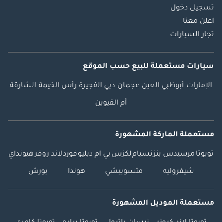
تسجيل دخول
اعلن معنا
تجار السيارات
سيارات مستعملة
للبيع
حسب الموقع
الإمارات
أبوظبي
العين
عجمان
دبي
الفجيرة
رأس الخيمة
الشارقة
أم القيوين
مستعملة الماركة المشهورة
تويوتا
مرسيدس بنز
نسيام
لكزس
بي ام دبليو
فورد
لاند روفر
هيونداي
شيفروليه
متسوبيشي
هوندا
بورش
مستعملة الموديل المشهورة