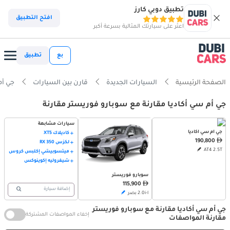
تطبيق دوبي كارز
افتح التطبيق
اعثر على سيارتك المثالية بسرعة أكبر
بع
تطبيق
الصفحة الرئيسية
السيارات الجديدة
قارن بين السيارات
جي أم سي أ
جي أم سي أكاديا مقارنة مع سوبارو فوريستر مقارنة
سيارات مشابهة
جي أم سي أكاديا
كاديلاك XT5
190,800
لكزس RX 350
AT4 2.5T
ميتسوبيشي إكلبس كروس
شيفروليه إكوينوكس
سوبارو فوريستر
115,900
إضافة سيارة
2.0i-l بصر
جي أم سي أكاديا مقارنة مع سوبارو فوريستر
إخفاء المواصفات المشتركة
مقارنة المواصفات