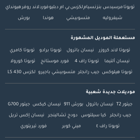
تويوتا
مرسيدس بنز
نسيام
لكزس
بي ام دبليو
فورد
لاند روفر
هيونداي
شيفروليه
متسوبيشي
هوندا
بورش
مستعملة الموديل المشهورة
تويوتا لاند كروزر
نيسان باترول
تويوتا برادو
تويوتا كامري
نيسان ألتيما
تويوتا راف 4
فورد موستانج
تويوتا كورولا
تويوتا هيلوكس
جيب رانجلر
متسوبيشي باجيرو
لكزس LS 430
موديلات جديدة شعبية
جيتور T2
نيسان باترول
بورش 911
نيسان كيكس
جيتور G700
جيب رانجلر
كيا سيلتوس
دودج تشالينجر
نيسان إكس تريل
تويوتا راف ٤
ميني كوبر
فورد تيريتوري