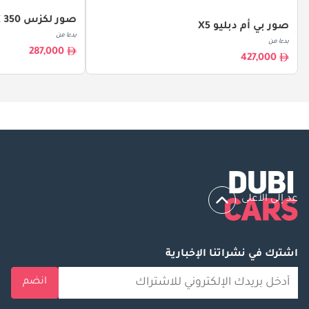
صور لكزس RX 350
صور بي أم دبليو X5
بدءا من
بدءا من
287,000
427,000
عد إلى الأعلى
اشترك في نشراتنا الإخبارية
انضم