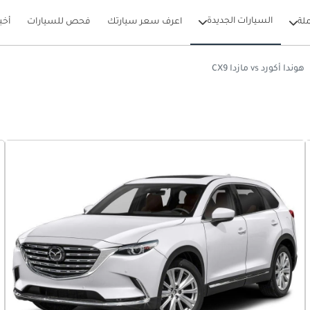
السيارات الجديدة
لة
اعرف سعر سيارتك
فحص للسيارات
أخب
هوندا أكورد vs مازدا CX9