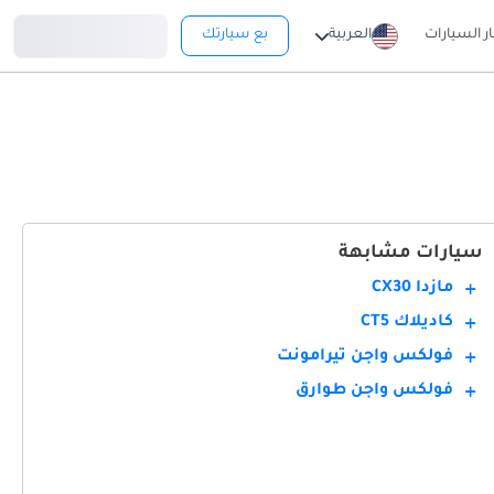
تسجيل دخول
ار السيارات
العربية
بع سيارتك
سيارات مشابهة
مازدا CX30
كاديلاك CT5
فولكس واجن تيرامونت
فولكس واجن طوارق