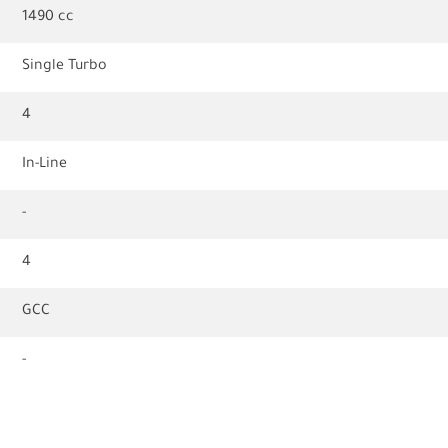
1490 cc
Single Turbo
4
In-Line
-
4
GCC
-