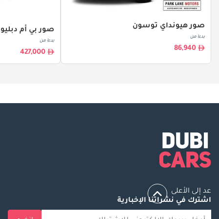
صور هيونداي توسون
صور بي أم دبليو X5
بدءا من
بدءا من
86,940
427,000
عد إلى الأعلى
اشترك في نشراتنا الإخبارية