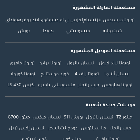
مستعملة الماركة المشهورة
تويوتا
مرسيدس بنز
نسيام
لكزس
بي ام دبليو
فورد
لاند روفر
هيونداي
شيفروليه
متسوبيشي
هوندا
بورش
مستعملة الموديل المشهورة
تويوتا لاند كروزر
نيسان باترول
تويوتا برادو
تويوتا كامري
نيسان ألتيما
تويوتا راف 4
فورد موستانج
تويوتا كورولا
تويوتا هيلوكس
جيب رانجلر
متسوبيشي باجيرو
لكزس LS 430
موديلات جديدة شعبية
جيتور T2
نيسان باترول
بورش 911
نيسان كيكس
جيتور G700
جيب رانجلر
كيا سيلتوس
دودج تشالينجر
نيسان إكس تريل
تويوتا راف ٤
ميني كوبر
فورد تيريتوري