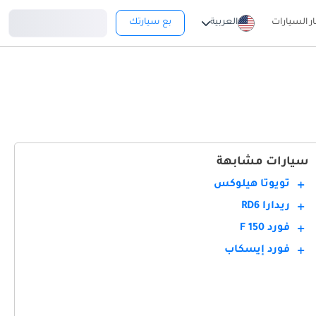
تسجيل دخول
ار السيارات
العربية
بع سيارتك
سيارات مشابهة
تويوتا هيلوكس
ريدارا RD6
فورد F 150
فورد إيسكاب