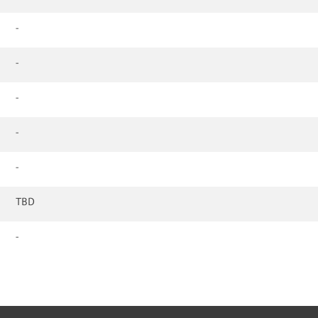
-
-
-
-
-
TBD
-