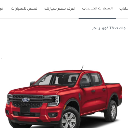
السيارات الجديدة
لة
اعرف سعر سيارتك
فحص للسيارات
أخب
جاك T8 vs فورد رانجر