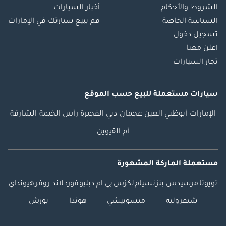
الشروط والأحكام
أخبار السيارات
السياسة الخاصة
قم ببيع سيارتك في الإمارات
تسجيل دخول
اعلن معنا
تجار السيارات
سيارات مستعملة
للبيع
حسب الموقع
الإمارات
أبوظبي
العين
عجمان
دبي
الفجيرة
رأس الخيمة
الشارقة
أم القيوين
مستعملة الماركة المشهورة
تويوتا
مرسيدس بنز
نسيام
لكزس
بي ام دبليو
فورد
لاند روفر
هيونداي
شيفروليه
متسوبيشي
هوندا
بورش