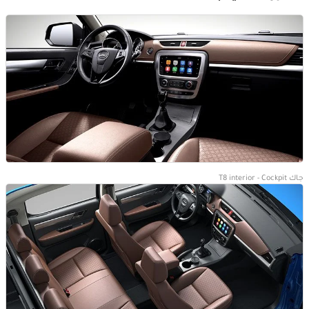
جاك T8 interior - Cockpit