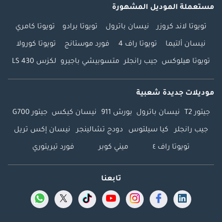
مستعملة الموديل المشهورة
تويوتا لاند كروزر
نيسان باترول
تويوتا برادو
تويوتا كامري
نيسان ألتيما
تويوتا راف 4
فورد موستانج
تويوتا كورولا
تويوتا هيلوكس
جيب رانجلر
متسوبيشي باجيرو
لكزس LS 430
موديلات جديدة شعبية
جيتور T2
نيسان باترول
بورش 911
نيسان كيكس
جيتور G700
جيب رانجلر
كيا سيلتوس
دودج تشالينجر
نيسان إكس تريل
تويوتا راف ٤
ميني كوبر
فورد تيريتوري
تابعنا