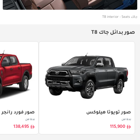
جاك T8 interior - Seats
صور بدائل جاك T8
صور تويوتا هيلوكس
صور فورد رانجر
بدءا من
بدءا من
138,495
115,900