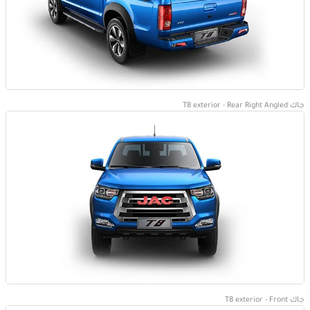
جاك T8 exterior - Rear Right Angled
جاك T8 exterior - Front