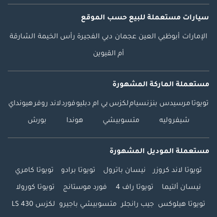
سيارات مستعملة
للبيع
حسب الموقع
الإمارات
أبوظبي
العين
عجمان
دبي
الفجيرة
رأس الخيمة
الشارقة
أم القيوين
مستعملة الماركة المشهورة
تويوتا
مرسيدس بنز
نسيام
لكزس
بي ام دبليو
فورد
لاند روفر
هيونداي
شيفروليه
متسوبيشي
هوندا
بورش
مستعملة الموديل المشهورة
تويوتا لاند كروزر
نيسان باترول
تويوتا برادو
تويوتا كامري
نيسان ألتيما
تويوتا راف 4
فورد موستانج
تويوتا كورولا
تويوتا هيلوكس
جيب رانجلر
متسوبيشي باجيرو
لكزس LS 430