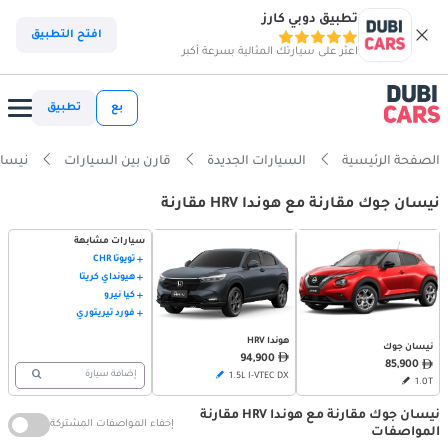
تطبيق دوبي كارز
افتح التطبيق
اعثر على سيارتك المثالية بسرعة أكبر
بع
تطبيق
الصفحة الرئيسية
السيارات الجديدة
قارن بين السيارات
نيسان جوك
نيسان جوك مقارنة مع هوندا HRV مقارنة
سيارات مشابهة
تويوتا CHR
هيونداي كريتا
كيا نيرو
فورد تيريتوري
هوندا HRV
نيسان جوك
94,900
85,900
إضافة سيارة
1.5L I-VTEC DX
1.0T
نيسان جوك مقارنة مع هوندا HRV مقارنة
إخفاء المواصفات المشتركة
المواصفات