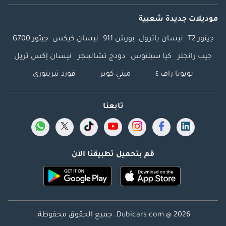
موديلات جديدة شعبية
جيتور T2
نيسان باترول
بورش 911
نيسان كيكس
جيتور G700
جيب رانجلر
كيا سيلتوس
دودج تشالينجر
نيسان إكس تريل
تويوتا راف ٤
ميني كوبر
فورد تيريتوري
تابعنا
قم بتحميل تطبيقنا الآن
Dubicars.com @ 2026. جميع الحقوق محفوظة.