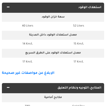
استهلاك الوقود
سعة خزان الوقود
40 Liters
52 Liters
معدل استهلاك الوقود داخل المدينة
14 Km/L
15 Km/L
معدل استهلاك الوقود على الطرق السريع
17 Km/L
17 Km/L
الإبلاغ عن مواصفات غير صحيحة
المكابح، التوجيه ونظام التعليق
مكابح أمامية