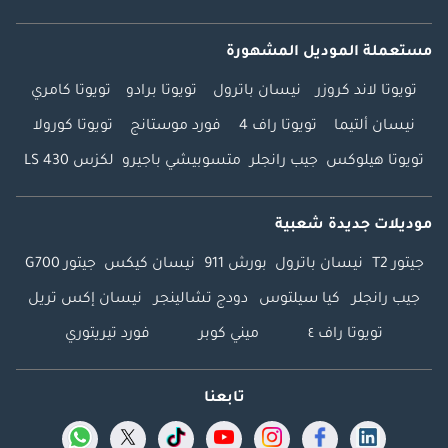
مستعملة الموديل المشهورة
تويوتا لاند كروزر
نيسان باترول
تويوتا برادو
تويوتا كامري
نيسان ألتيما
تويوتا راف 4
فورد موستانج
تويوتا كورولا
تويوتا هيلوكس
جيب رانجلر
متسوبيشي باجيرو
لكزس LS 430
موديلات جديدة شعبية
جيتور T2
نيسان باترول
بورش 911
نيسان كيكس
جيتور G700
جيب رانجلر
كيا سيلتوس
دودج تشالينجر
نيسان إكس تريل
تويوتا راف ٤
ميني كوبر
فورد تيريتوري
تابعنا