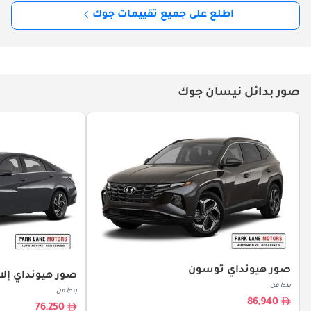
اطلع على جميع تقييمات جوك
صور بدائل نيسان جوك
صور هيونداي توسون
صور هيونداي إلان
بدءا من
بدءا من
86,940
76,250