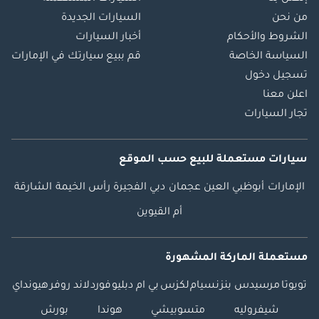
من نحن
السيارات الجديدة
الشروط والأحكام
أخبار السيارات
السياسة الخاصة
قم ببيع سيارتك في الإمارات
تسجيل دخول
اعلن معنا
تجار السيارات
سيارات مستعملة
للبيع
حسب الموقع
الإمارات
أبوظبي
العين
عجمان
دبي
الفجيرة
رأس الخيمة
الشارقة
أم القيوين
مستعملة الماركة المشهورة
تويوتا
مرسيدس بنز
نسيام
لكزس
بي ام دبليو
فورد
لاند روفر
هيونداي
شيفروليه
متسوبيشي
هوندا
بورش