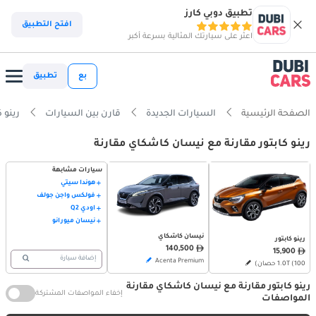
تطبيق دوبي كارز
افتح التطبيق
اعثر على سيارتك المثالية بسرعة أكبر
بع
تطبيق
الصفحة الرئيسية
السيارات الجديدة
قارن بين السيارات
رينو كابتور s
رينو كابتور مقارنة مع نيسان كاشكاي مقارنة
سيارات مشابهة
هوندا سيتي
فولكس واجن جولف
أودي Q2
نيسان ميورانو
نيسان كاشكاي
رينو كابتور
140,500
15,900
إضافة سيارة
Acenta Premium
1.0T (100 حصان)
رينو كابتور مقارنة مع نيسان كاشكاي مقارنة
إخفاء المواصفات المشتركة
المواصفات