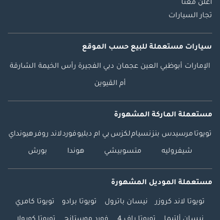
اعلن معنا
تجار السيارات
سيارات مستعملة
للبيع
حسب الموقع
الإمارات
أبوظبي
العين
عجمان
دبي
الفجيرة
رأس الخيمة
الشارقة
أم القيوين
مستعملة الماركة المشهورة
تويوتا
مرسيدس بنز
نسيام
لكزس
بي ام دبليو
فورد
لاند روفر
هيونداي
شيفروليه
متسوبيشي
هوندا
بورش
مستعملة الموديل المشهورة
تويوتا لاند كروزر
نيسان باترول
تويوتا برادو
تويوتا كامري
نيسان ألتيما
تويوتا راف 4
فورد موستانج
تويوتا كورولا