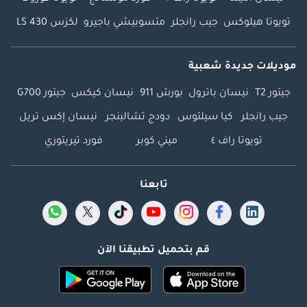
تويوتا هيلوكس
جيب رانجلر
متسوبيشي باجيرو
لكزس LS 430
موديلات جديدة شعبية
جيتور T2
نيسان باترول
بورش 911
نيسان كيكس
جيتور G700
جيب رانجلر
كيا سيلتوس
دودج تشالينجر
نيسان إكس تريل
تويوتا راف ٤
ميني كوبر
فورد تيريتوري
تابعنا
قم بتحميل تطبيقنا الآن