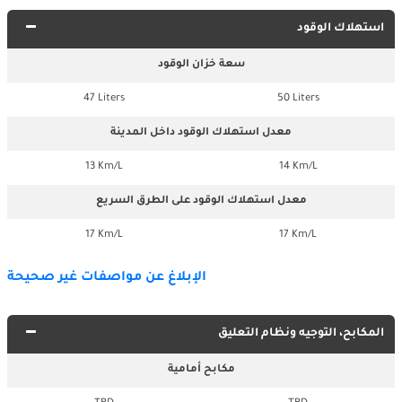
استهلاك الوقود
سعة خزان الوقود
47 Liters
50 Liters
معدل استهلاك الوقود داخل المدينة
13 Km/L
14 Km/L
معدل استهلاك الوقود على الطرق السريع
17 Km/L
17 Km/L
الإبلاغ عن مواصفات غير صحيحة
المكابح، التوجيه ونظام التعليق
مكابح أمامية