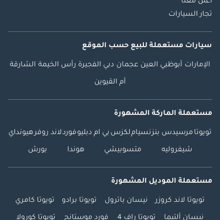
اعلن معنا
تجار السيارات
سيارات مستعملة
للبيع
حسب الموقع
الإمارات
أبوظبي
العين
عجمان
دبي
الفجيرة
رأس الخيمة
الشارقة
أم القيوين
مستعملة الماركة المشهورة
تويوتا
مرسيدس بنز
نسيام
لكزس
بي ام دبليو
فورد
لاند روفر
هيونداي
شيفروليه
متسوبيشي
هوندا
بورش
مستعملة الموديل المشهورة
تويوتا لاند كروزر
نيسان باترول
تويوتا برادو
تويوتا كامري
نيسان ألتيما
تويوتا راف 4
فورد موستانج
تويوتا كورولا