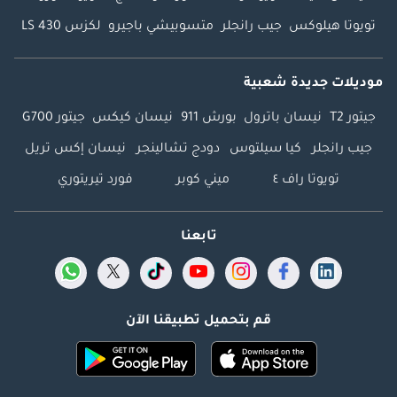
تويوتا هيلوكس
جيب رانجلر
متسوبيشي باجيرو
لكزس LS 430
موديلات جديدة شعبية
جيتور T2
نيسان باترول
بورش 911
نيسان كيكس
جيتور G700
جيب رانجلر
كيا سيلتوس
دودج تشالينجر
نيسان إكس تريل
تويوتا راف ٤
ميني كوبر
فورد تيريتوري
تابعنا
قم بتحميل تطبيقنا الآن