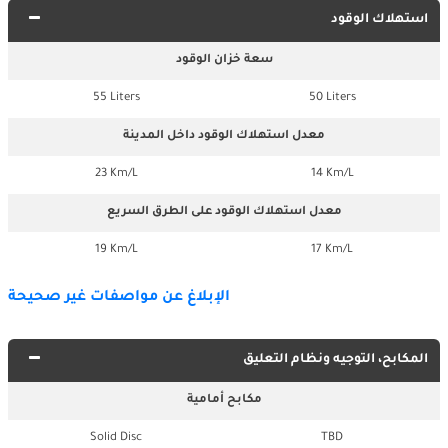
استهلاك الوقود
سعة خزان الوقود
55 Liters
50 Liters
معدل استهلاك الوقود داخل المدينة
23 Km/L
14 Km/L
معدل استهلاك الوقود على الطرق السريع
19 Km/L
17 Km/L
الإبلاغ عن مواصفات غير صحيحة
المكابح، التوجيه ونظام التعليق
مكابح أمامية
Solid Disc
TBD