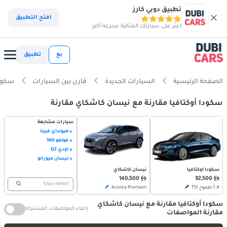
تطبيق دوبي كارز
افتح التطبيق
اعثر على سيارتك المثالية بسرعة أكبر
بع
تطبيق
الصفحة الرئيسية
السيارات الجديدة
قارن بين السيارات
سكودا أوكت
سكودا أوكتافيا مقارنة مع نيسان كاشكاي مقارنة
سيارات مشابهة
هيونداي فيرنا
فولفو S60
أودي Q2
نيسان ميورانو
سكودا أوكتافيا
نيسان كاشكاي
92,500
140,500
إضافة سيارة
1.4 طموح TSI
Acenta Premium
سكودا أوكتافيا مقارنة مع نيسان كاشكاي
إخفاء المواصفات المشتركة
مقارنة المواصفات