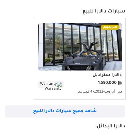
سيارات دالارا للبيع
هيكل دالارا F2/F3 - على الرغم من أنها ليست سيارات مخصصة للطرقات،
إلا أن هياكل دالارا تُهيمن على فعاليات رياضة السيارات الإقليمية، بما في
ذلك سباقات الفورمولا 4 المتنامية في الإمارات العربية المتحدة وسباقات
البريميوم
الحلبات.
الميزات المميزة لسيارات دالارا
هندسة خفيفة الوزن - جميع سيارات دالارا مصنوعة بهيكل أحادي من ألياف
الكربون، مع إعطاء الأولوية لخفة الوزن وصلابة الهيكل.
دالارا ستراديل
ديناميكا هوائية مستوحاة من السباقات - من مشتتات الهواء الأمامية إلى
1,590,000
Warranty
الأجنحة الخلفية النشطة، صُممت سيارات دالارا مع مراعاة قوة الدفع
دبي
أوروبية
2022
4K كيلومتر
السفلية والثبات عند السرعات العالية.
مقصورة قيادة بسيطة - تُركز المقصورة الداخلية على الأساسيات: مقاعد
شاهد جميع سيارات دالارا للبيع
سباق، وألياف كربون مكشوفة، وشاشات رقمية - جميعها مصممة
خصيصًا لمتعة السائق.
دالارا البدائل