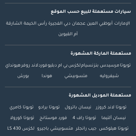
سيارات مستعملة
للبيع
حسب الموقع
الإمارات
أبوظبي
العين
عجمان
دبي
الفجيرة
رأس الخيمة
الشارقة
أم القيوين
مستعملة الماركة المشهورة
تويوتا
مرسيدس بنز
نسيام
لكزس
بي ام دبليو
فورد
لاند روفر
هيونداي
شيفروليه
متسوبيشي
هوندا
بورش
مستعملة الموديل المشهورة
تويوتا لاند كروزر
نيسان باترول
تويوتا برادو
تويوتا كامري
نيسان ألتيما
تويوتا راف 4
فورد موستانج
تويوتا كورولا
تويوتا هيلوكس
جيب رانجلر
متسوبيشي باجيرو
لكزس LS 430