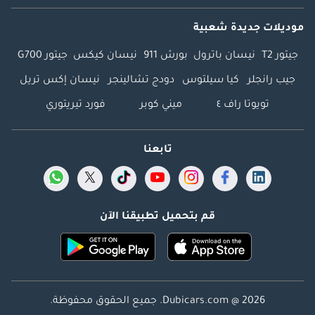
موديلات جديدة شعبية
جيتور T2
نيسان باترول
بورش 911
نيسان كيكس
جيتور G700
جيب رانجلر
كيا سيلتوس
دودج تشالينجر
نيسان إكس تريل
تويوتا راف ٤
ميني كوبر
فورد تيريتوري
تابعنا
قم بتحميل تطبيقنا الآن
Dubicars.com @ 2026. جميع الحقوق محفوظة.