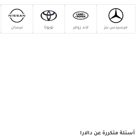
تجربة قيادة متكاملة - خيارات ناقل الحركة اليدوي، بدون نظام توجيه معزز،
ومساعدات السائق البسيطة تضع التحكم الكامل بين يدي السائق.
مرسيدس بنز
لاند روفر
تويوتا
نيسان
إرث دالارا العريق في رياضة السيارات - تُقدم دالارا عقودًا من الخبرة في
سباقات الفورمولا 1، وإندي كار، ولومان في كل سيارة، مما يميزها عن
شركات تصنيع السيارات الخارقة التقليدية.
التزام دالارا برضا العملاء
تحافظ دالارا على نهجها المتميز الذي يركز على العملاء. يستفيد مشتري
ستراديل من:
تخصيص مُصمم خصيصًا - يتم تصميم كل سيارة وفقًا لتفضيلات المالك،
من تصميم السقف إلى ضبط نظام التعليق.
الدعم الهندسي - تُوفر العلامة التجارية وصولاً مباشرًا إلى الدعم الفني
وتحسين الأداء.
أسئلة متكررة عن دالارا