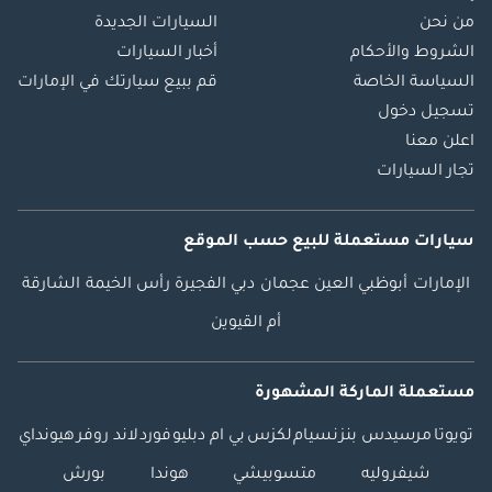
من نحن
السيارات الجديدة
الشروط والأحكام
أخبار السيارات
السياسة الخاصة
قم ببيع سيارتك في الإمارات
تسجيل دخول
اعلن معنا
تجار السيارات
سيارات مستعملة
للبيع
حسب الموقع
الإمارات
أبوظبي
العين
عجمان
دبي
الفجيرة
رأس الخيمة
الشارقة
أم القيوين
مستعملة الماركة المشهورة
تويوتا
مرسيدس بنز
نسيام
لكزس
بي ام دبليو
فورد
لاند روفر
هيونداي
شيفروليه
متسوبيشي
هوندا
بورش