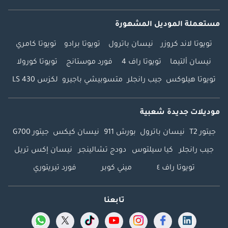
مستعملة الموديل المشهورة
تويوتا لاند كروزر
نيسان باترول
تويوتا برادو
تويوتا كامري
نيسان ألتيما
تويوتا راف 4
فورد موستانج
تويوتا كورولا
تويوتا هيلوكس
جيب رانجلر
متسوبيشي باجيرو
لكزس LS 430
موديلات جديدة شعبية
جيتور T2
نيسان باترول
بورش 911
نيسان كيكس
جيتور G700
جيب رانجلر
كيا سيلتوس
دودج تشالينجر
نيسان إكس تريل
تويوتا راف ٤
ميني كوبر
فورد تيريتوري
تابعنا