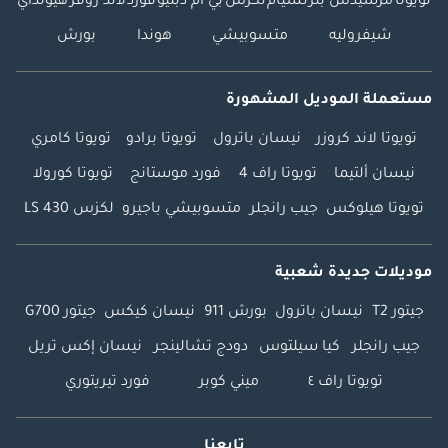
تويوتا
مرسيدس بنز
نسيام
لكزس
بي ام دبليو
فورد
لاند روفر
هيونداي
شيفروليه
متسوبيشي
هوندا
بورش
مستعملة الموديل المشهورة
تويوتا لاند كروزر
نيسان باترول
تويوتا برادو
تويوتا كامري
نيسان ألتيما
تويوتا راف 4
فورد موستانج
تويوتا كورولا
تويوتا هيلوكس
جيب رانجلر
متسوبيشي باجيرو
لكزس LS 430
موديلات جديدة شعبية
جيتور T2
نيسان باترول
بورش 911
نيسان كيكس
جيتور G700
جيب رانجلر
كيا سيلتوس
دودج تشالينجر
نيسان إكس تريل
تويوتا راف ٤
ميني كوبر
فورد تيريتوري
تابعنا