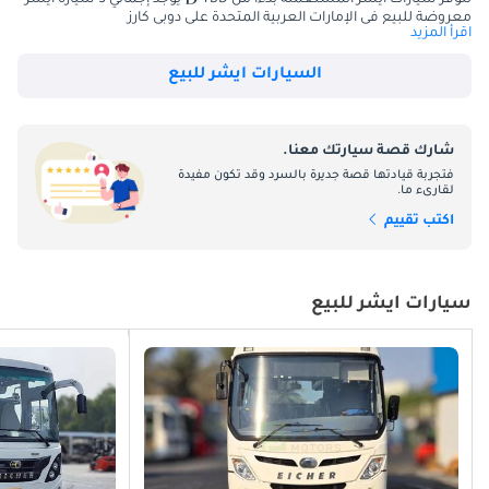
معروضة للبيع في الإمارات العربية المتحدة على دوبي كارز
اقرأ المزيد
Eicher ، اسم مرموق في عالم السيارات ، رسخ جذوره بقوة في 
السيارات ايشر للبيع
سوق السيارات في الإمارات العربية المتحدة. مع تاريخ في تصنيع 
سيارات قوية وموثوقة ، اشتهرت Eicher بتصميمها المبتكر وأدائها 
الذي لا مثيل له وقيمة ممتازة مقابل المال. من شاحنات الخدمة 
شارك قصة سيارتك معنا.
الشاقة إلى الحافلات ذات الكفاءة العالية ، تقدم Eicher مركبات 
فتجربة قيادتها قصة جديرة بالسرد وقد تكون مفيدة
عالية الجودة تتناسب تمامًا مع متطلبات البيئة المتنوعة لدولة 
لقارىء ما.
الإمارات العربية المتحدة.
اكتب تقييم
السوق والنموذج الشهير في الإمارات العربية المتحدة
سيارات ايشر للبيع
تحتاج دولة الإمارات العربية المتحدة ، باقتصادها المزدحم وبنيتها 
التحتية المتنامية ، بشكل كبير إلى مركبات تجارية عالية الأداء. نجحت 
Eicher ، بمجموعتها الواسعة من المركبات ، في تكوين مكانة خاصة 
بها في هذا السوق المزدهر.