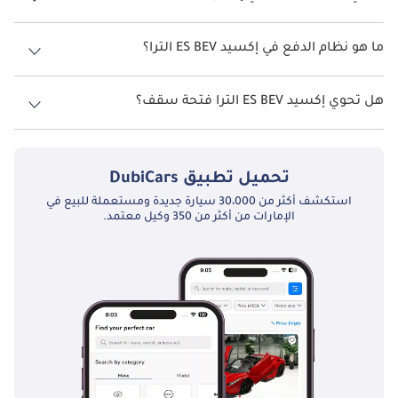
تتسع إكسيد ES BEV الترا لأ 5 أشخاص.
ما هو نظام الدفع في إكسيد ES BEV الترا؟
نظام الدفع في إكسيد ES All Wheel Drive BEV الترا.
هل تحوي إكسيد ES BEV الترا فتحة سقف؟
نعم توفر إكسيد ES BEV الترا فتحة السقف كخيار.
تحميل تطبيق
DubiCars
استكشف أكثر من 30،000 سيارة جديدة ومستعملة للبيع في
الإمارات من أكثر من 350 وكيل معتمد.