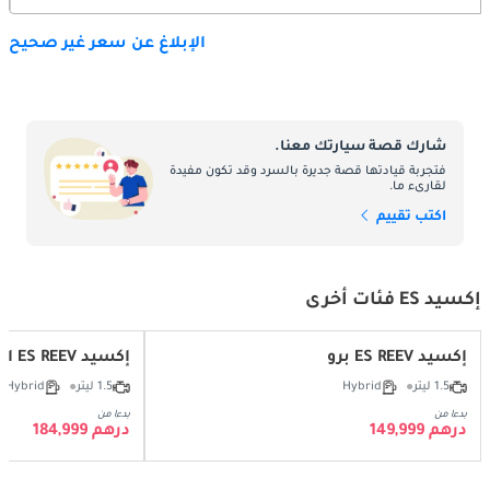
الإبلاغ عن سعر غير صحيح
شارك قصة سيارتك معنا.
فتجربة قيادتها قصة جديرة بالسرد وقد تكون مفيدة
لقارىء ما.
اكتب تقييم
إكسيد ES فئات أخرى
إكسيد ES REEV برو
إكسيد ES REEV الترا
1.5 ليتر
Hybrid
1.5 ليتر
Hybrid
بدءا من
بدءا من
درهم 149,999
درهم 184,999