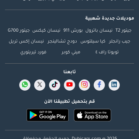
موديلات جديدة شعبية
جيتور T2
نيسان باترول
بورش 911
نيسان كيكس
جيتور G700
جيب رانجلر
كيا سيلتوس
دودج تشالينجر
نيسان إكس تريل
تويوتا راف ٤
ميني كوبر
فورد تيريتوري
تابعنا
قم بتحميل تطبيقنا الآن