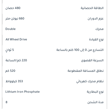
الطاقة الحصانية
480 حصان
عزم الدوران
660 نيوتن-متر
محرك
Double
نوع القيادة
All Wheel Drive
التسارع من 0 إلى 100 كلم بالساعة
5 ثوانٍ
السرعة القصوى
220 كم/الساعة
نطاق المسافة المقطوعة
520 كم
نظام محرك كهربائي
353 كيلوواط
نوع البطارية
Lithium Iron Phosphate
مدة الشحن
8