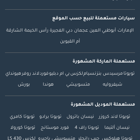
سيارات مستعملة
للبيع
حسب الموقع
الإمارات
أبوظبي
العين
عجمان
دبي
الفجيرة
رأس الخيمة
الشارقة
أم القيوين
مستعملة الماركة المشهورة
تويوتا
مرسيدس بنز
نسيام
لكزس
بي ام دبليو
فورد
لاند روفر
هيونداي
شيفروليه
متسوبيشي
هوندا
بورش
مستعملة الموديل المشهورة
تويوتا لاند كروزر
نيسان باترول
تويوتا برادو
تويوتا كامري
نيسان ألتيما
تويوتا راف 4
فورد موستانج
تويوتا كورولا
تويوتا هيلوكس
جيب رانجلر
متسوبيشي باجيرو
لكزس LS 430