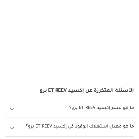
الأسئلة المتكررة عن إكسيد ET REEV برو
ما هو سعر إكسيد ET REEV برو؟
سعر إكسيد ET REEV برو هو درهم 179,999.
ما هو معدل استهلاك الوقود في إكسيد ET REEV برو؟
يبلغ معدل استهلاك الوقود المقترح من الشركة المصنعة لسيارة إكسيد ET