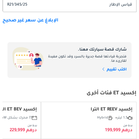
قياس الإطار
345/25/R21
الإبلاغ عن سعر غير صحيح
شارك قصة سيارتك معنا.
فتجربة قيادتها قصة جديرة بالسرد وقد تكون مفيدة
لقارىء ما.
اكتب تقييم
إكسيد ET فئات أخرى
إكسيد ET REEV الترا
إكسيد ET BEV الترا
1.5 ليتر
Hybrid
77 محرك بشكل W
بدءا من
بدءا من
درهم 199,999
درهم 229,999