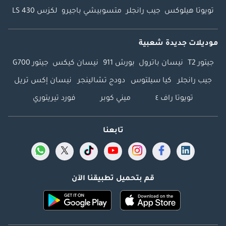
تويوتا هيلوكس
جيب رانجلر
متسوبيشي باجيرو
لكزس LS 430
موديلات جديدة شعبية
جيتور T2
نيسان باترول
بورش 911
نيسان كيكس
جيتور G700
جيب رانجلر
كيا سيلتوس
دودج تشالينجر
نيسان إكس تريل
تويوتا راف ٤
ميني كوبر
فورد تيريتوري
تابعنا
قم بتحميل تطبيقنا الآن