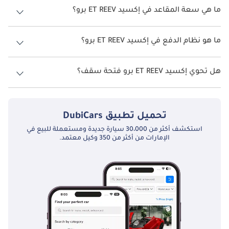
2026 من 20 كم/ليتر.
ما هي سعة المقاعد في إكسيد ET REEV برو؟
تتسع إكسيد ET REEV برو لأ 5 أشخاص.
ما هو نظام الدفع في إكسيد ET REEV برو؟
نظام الدفع في إكسيد ET All Wheel Drive REEV برو.
هل تحوي إكسيد ET REEV برو فتحة سقف؟
نعم توفر إكسيد ET REEV برو فتحة السقف كخيار.
تحميل تطبيق
DubiCars
استكشف أكثر من 30،000 سيارة جديدة ومستعملة للبيع في
الإمارات من أكثر من 350 وكيل معتمد.