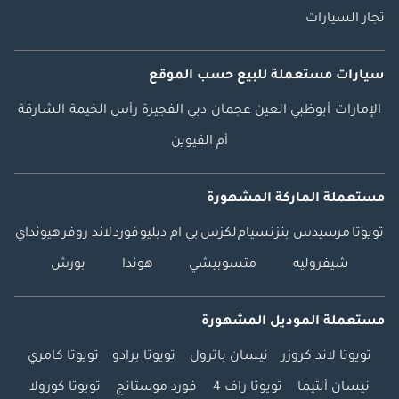
تجار السيارات
سيارات مستعملة
للبيع
حسب الموقع
الإمارات
أبوظبي
العين
عجمان
دبي
الفجيرة
رأس الخيمة
الشارقة
أم القيوين
مستعملة الماركة المشهورة
تويوتا
مرسيدس بنز
نسيام
لكزس
بي ام دبليو
فورد
لاند روفر
هيونداي
شيفروليه
متسوبيشي
هوندا
بورش
مستعملة الموديل المشهورة
تويوتا لاند كروزر
نيسان باترول
تويوتا برادو
تويوتا كامري
نيسان ألتيما
تويوتا راف 4
فورد موستانج
تويوتا كورولا