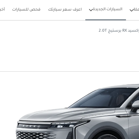
السيارات الجديدة
لة
اعرف سعر سيارتك
فحص للسيارات
أخب
كسيد RX برستيج 2.0T