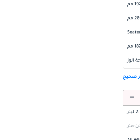
1 مم
 مم
18 مم
 الوز
ير صحيح
 ليتر