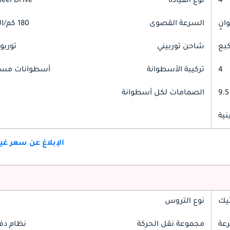
4
نوع القيادة
heel Drive
السرعة القصوى
180 كم/الساعة
شاحن توربيني
توربو
4
تركيبة الأسطوانة
أسطوانات مست
9.5
الصمامات لكل أسطوانة
ية
الإبلاغ عن سعر غ
تيك
نوع التروس
مجموعة نقل الحركة
نظام دف