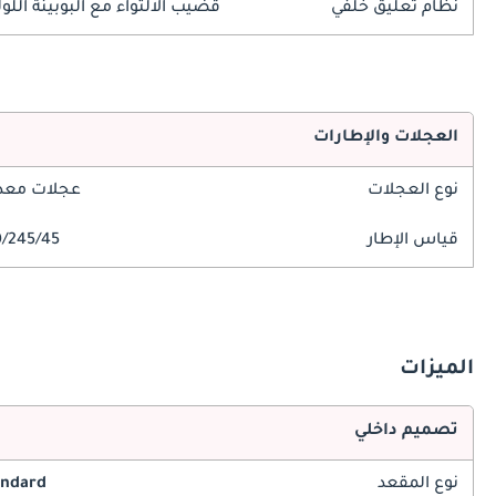
نظام تعليق خلفي
قضيب الالتواء مع البوبينة اللول
العجلات والإطارات
نوع العجلات
عجلات معدن
قياس الإطار
245/45/R20
الميزات
تصميم داخلي
نوع المقعد
andard