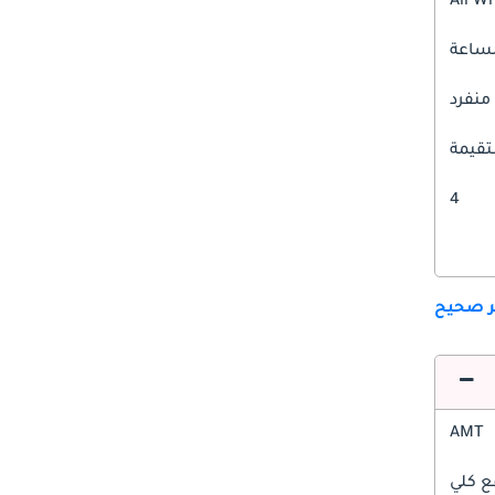
All W
 منفرد
قيمة
4
ير صحيح
AMT
ع كلي