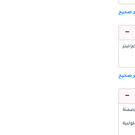
ير صحيح
ير صحيح
صمتة
ولبية