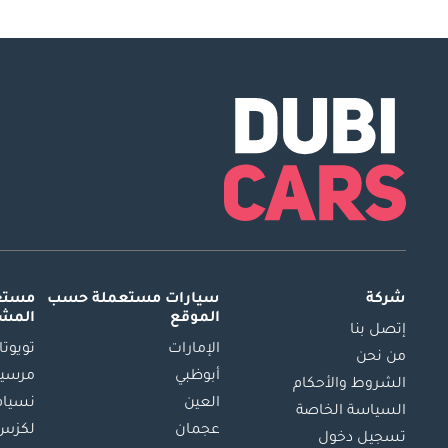
شركة
سيارات مستعملة
حسب
مستعم
الموقع
المش
إتصل بنا
الإمارات
تويوتا
من نحن
أبوظبي
مرسيد
الشروط والأحكام
العين
نسيام
السياسة الخاصة
عجمان
لكزس
تسجيل دخول