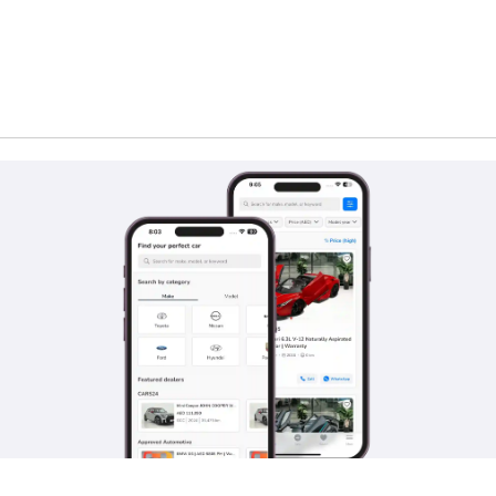
FF : إن FF 91 هو الطراز الرائد لشركة فاراداي فيوتشر، وهي سيارة كروس أوفر كهربائ
التكنولوجيا، تجذب FF 91 أولئك الذين يبحثون عن مزيج من الأداء والفخامة والاستدامة.
 بالتصميم المميز للعلامة التجارية والميزات التكنولوجية، مما يوفر توا
وتشر لتوسيع نفوذها في سوق السيارات الكهربائية في دولة الإمارات الع
لذاتية والاتصال الرقمي. لا تتضمن رؤية فاراداي فيوتشر إنشاء سيارات
اي فيوتشر لتعزيز وجودها في دولة الإمارات العربية المتحدة من خلال ال
 إلى معالجة بعض التحديات الرئيسية في اعتماد السيارات الكهربائ
 تجارية في طليعة التنقل الكهربائي. ومع استمرار العلامة التجارية في 
اء والاستدامة. لقد بدأت رحلة فاراداي فيوتشر في دولة الإمارات العربية