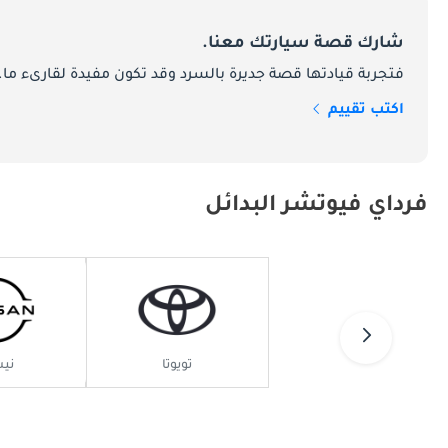
تأسست شركة فاراداي فيوتشر بهدف طموح يتمثل 
المركبات التي لا تتجاوز حدود المحركات الكهر
شارك قصة سيارتك معنا.
في سنواتها الأولى، اكتسبت شركة فاراداي في
فتجربة قيادتها قصة جديرة بالسرد وقد تكون مفيدة لقارىء ما.
والتطوير، مما أدى إلى ظهور مفاهيم رائدة للسي
اكتب تقييم
مما جذب الاهتمام من جميع أنحاء العالم.
الوضع الحالي في دولة الإمارات العربية المتحد
فرداي فيوتشر البدائل
واليوم، أسست فاراداي فيوتشر حضوراً ملحوظاً 
الإمارات العربية المتحدة بالتنمية المستدام
وفي دولة الإمارات العربية المتحدة، يمكن أن 
إنها مجهزة أيضًا بتكنولوجيا متطورة ووسائل را
ذلك، فإن تركيز فاراداي فيوتشر على خلق تجرب
تويوتا
ني
النماذج الشعبية تقود حضور فاراداي فيوتشر
تشكيلة فاراداي فيوتشر في الإمارات العربية الم