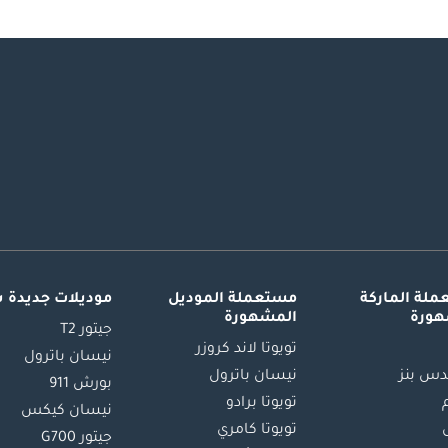
لة الماركة
مستعملة الموديل
موديلات جديدة 
هورة
المشهورة
جيتور T2
تويوتا لاند كروزر
نيسان باترول
س بنز
نيسان باترول
بورش 911
تويوتا برادو
نيسان كيكس
تويوتا كامري
جيتور G700