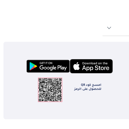
ية فاخرة معروفة بنطاقها المثير للإعجاب، وتسارعها السريع، وميزات القيادة
Faraday Future FF 81: يهدف FF 81 القادم، الذي تم وضعه كنموذج يسهل الوصول إليه، إلى جلب تقنية Faraday Future المبتكرة إلى جمهور أوسع. وفي حين أن التفاصيل لا تزال في
زنًا بين الفخامة والعملية.
ربية المتحدة. تلتزم العلامة التجارية بتطوير تقنيتها، مع
 كهربائية حديثة فحسب، بل تشمل أيضًا المساهمة في نظام بيئي
شراكات الاستراتيجية والاستثمارات في البنية التحتية، مثل
ية، مما يضمن حصول العملاء على حلول شحن مريحة وموثوقة.
امسح كود QR
باخصار، يعكس تأثير فاراداي فيوتشر على قطاع السيارات في دولة الإمارات العربية المتحدة نهجها المبتكر في تصنيع السيارات الكهربائية. مع قيادة FF 91 لتشكيلتها والترقب حول
للحصول على الرمز
التطور، تظل ملتزمة برؤيتها المتمثلة في تقديم تجربة سيارة
 المتحدة للتو، ولا شك أن التزامها بالابتكار ورضا العملاء سيشكل