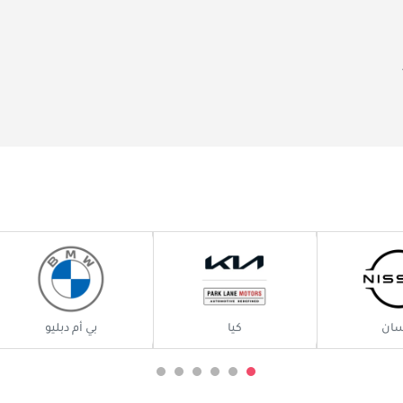
في إعادة تعريف تجربة السيارات من خلال التنقل الكهربائي والتكنولوج
بائية فحسب، بل تدمج أيضًا أحدث ما في الأتمتة والاتصال والتصميم ال
وتشر اهتمامًا سريعًا في عالم السيارات بسبب نهجها المبتكر في تصني
ارات تتحدى معايير السيارات التقليدية. أدى هذا التركيز على الابتكار إ
ة
في سوق السيارات في دولة الإمارات العربية المتحدة، وهي منطقة تتميز
ة ومبادرات المدن الذكية بشكل جيد مع مهمة فاراداي فيوتشر، مما يجعل
يعزى نجاح فاراداي فيوتشر إلى قدرتها على تلبية المتطلبات الفريدة ل
حة فاخرة، مما يجعلها جذابة للمستهلكين المهتمين بالتكنولوجيا والمهتم
ة ملكية فريدة من نوعها، مع التركيز على التكامل الرقمي وتجربة المس
سان
كيا
بي أم دبليو
تحدة، رغم محدوديتها، تتميز بالابتكار والفخامة. تشمل أبرز نماذج العلام