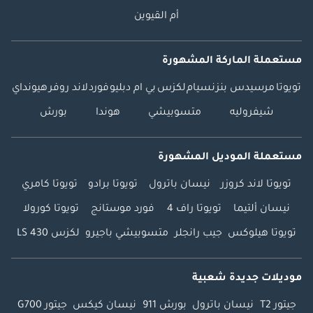
أم القيوين
مستعملة الماركة المشهورة
تويوتا
مرسيدس بنز
نسيام
لكزس
بي ام دبليو
فورد
لاند روفر
هيونداي
شيفروليه
متسوبيشي
هوندا
بورش
مستعملة الموديل المشهورة
تويوتا لاند كروزر
نيسان باترول
تويوتا برادو
تويوتا كامري
نيسان ألتيما
تويوتا راف 4
فورد موستانج
تويوتا كورولا
تويوتا هيلوكس
جيب رانجلر
متسوبيشي باجيرو
لكزس LS 430
موديلات جديدة شعبية
جيتور T2
نيسان باترول
بورش 911
نيسان كيكس
جيتور G700