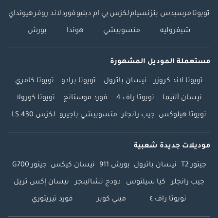
تويوتا
مرسيدس بنز
نسيام
لكزس
بي ام دبليو
فورد
لاند روفر
هيونداي
شيفروليه
متسوبيشي
هوندا
بورش
مستعملة الموديل المشهورة
تويوتا لاند كروزر
نيسان باترول
تويوتا برادو
تويوتا كامري
نيسان ألتيما
تويوتا راف 4
فورد موستانج
تويوتا كورولا
تويوتا هيلوكس
جيب رانجلر
متسوبيشي باجيرو
لكزس LS 430
موديلات جديدة شعبية
جيتور T2
نيسان باترول
بورش 911
نيسان كيكس
جيتور G700
جيب رانجلر
كيا سيلتوس
دودج تشالينجر
نيسان إكس تريل
تويوتا راف ٤
ميني كوبر
فورد تيريتوري