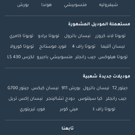
شيفروليه
متسوبيشي
هوندا
بورش
مستعملة الموديل المشهورة
تويوتا لاند كروزر
نيسان باترول
تويوتا برادو
تويوتا كامري
نيسان ألتيما
تويوتا راف 4
فورد موستانج
تويوتا كورولا
تويوتا هيلوكس
جيب رانجلر
متسوبيشي باجيرو
لكزس LS 430
موديلات جديدة شعبية
جيتور T2
نيسان باترول
بورش 911
نيسان كيكس
جيتور G700
جيب رانجلر
كيا سيلتوس
دودج تشالينجر
نيسان إكس تريل
تويوتا راف ٤
ميني كوبر
فورد تيريتوري
تابعنا