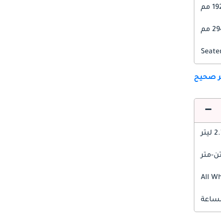
1 مم
 مم
ير صحيح
 ليتر
All W