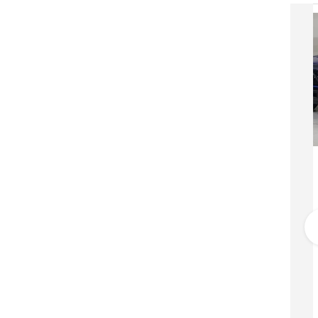
فورد برونكو
189,990
دبي
خليجي
2023
34,441 كيلومتر