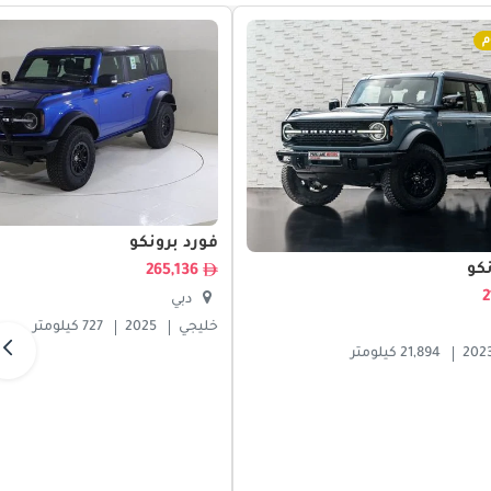
م
فورد برونكو
كو
265,136
دبي
خليجي
2025
727 كيلومتر
202
21,894 كيلومتر