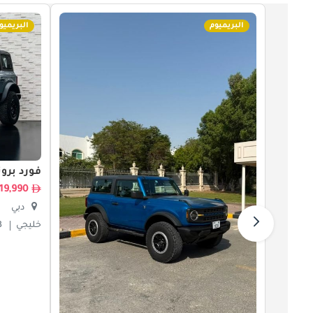
البريميوم
البريميو
فورد برون
219,990
دبي
خليجي
3