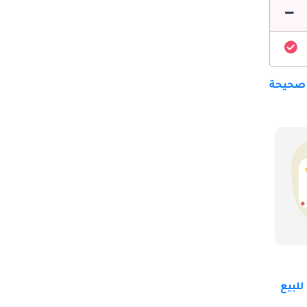
 صحيحة
للبيع