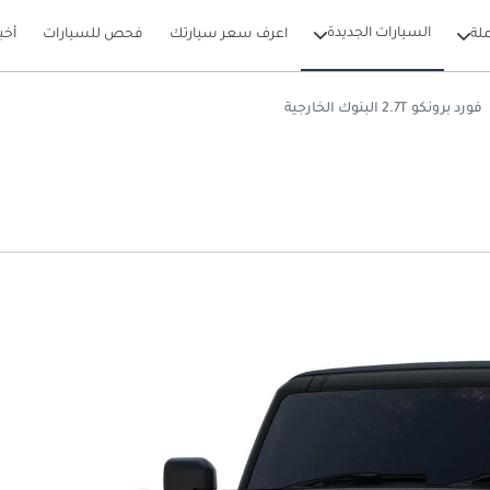
السيارات الجديدة
لة
اعرف سعر سيارتك
فحص للسيارات
أخب
فورد برونكو 2.7T البنوك الخارجية