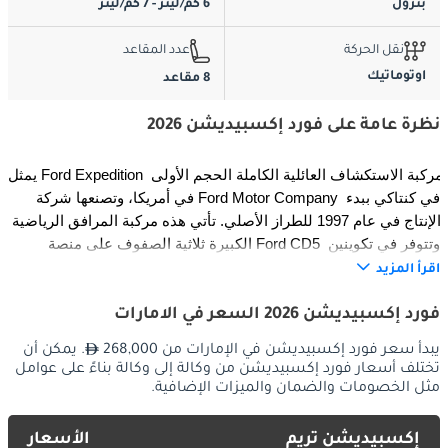
بترول
6 كم/ليتر - 7 كم/ليتر
نقل الحركة
عدد المقاعد
اوتوماتيك
8 مقاعد
نظرة عامة على فورد إكسبيديشن 2026
يمثل Ford Expedition مركبة الاستكشاف العائلية الكاملة الحجم الأولى 
في أمريكا، وتصنعها شركة Ford Motor Company في كنتاكي ببدء 
الإنتاج في عام 1997 للطراز الأصلي. تأتي هذه مركبة المرافق الرياضية 
الكبيرة ثلاثية الصفوف على منصة Ford CD5 وتتوفر في تكوينين 
أساسيين للجسم: قاعدة العجلات القياسية وقاعدة العجلات الممتدة 
اقرأ المزيد
لأولئك الذين يتطلبون مساحة أقصى. يمثل 2026 Ford Expedition 
أحدث نسخة متقدمة حتى الآن، حيث يجمع بين الحضور القيادي المهيب 
فورد إكسبيديشن 2026 السعر في الامارات
مع مجموعات نقل حركة متطورة وتكنولوجيا الاتصال المتطورة 
يبدأ سعر فورد إكسبيديشن في الإمارات من 268,000
. يمكن أن
والأنظمة الدفع الرباعي الذكية المتاحة والمهندسة للقدرة الحقيقية عبر 
تختلف أسعار فورد إكسبيديشن من وكالة إلى وكالة بناءً على عوامل
جميع ظروف التضاريس.
مثل الخصومات والضمان والميزات الإضافية.
التاريخ والتطور
إكسبيديشن تريم
الأسعار