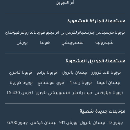
أم القيوين
مستعملة الماركة المشهورة
تويوتا
مرسيدس بنز
نسيام
لكزس
بي ام دبليو
فورد
لاند روفر
هيونداي
شيفروليه
متسوبيشي
هوندا
بورش
مستعملة الموديل المشهورة
تويوتا لاند كروزر
نيسان باترول
تويوتا برادو
تويوتا كامري
نيسان ألتيما
تويوتا راف 4
فورد موستانج
تويوتا كورولا
تويوتا هيلوكس
جيب رانجلر
متسوبيشي باجيرو
لكزس LS 430
موديلات جديدة شعبية
جيتور T2
نيسان باترول
بورش 911
نيسان كيكس
جيتور G700