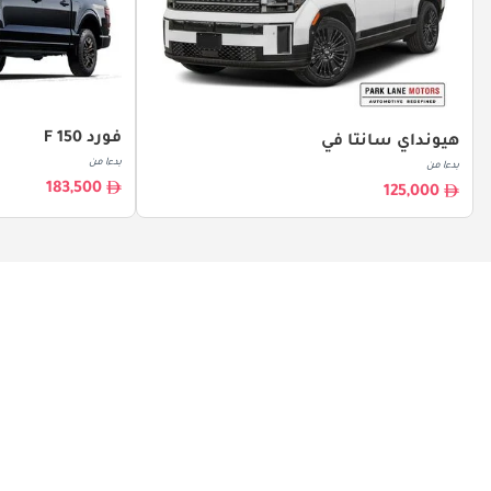
فورد F 150
هيونداي سانتا في
بدءا من
بدءا من
183,500
125,000