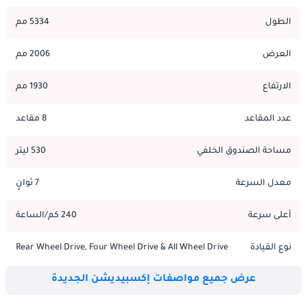
الفسحة ودمج التكنولوجيا في جميع أنحاء المقصورة. ينظم تصميم لوحة 
التحكم التحكم بشكل بديهي، حيث يضع الوظائف الحرجة في متناول 
الطول
5334 مم
السائق بسهولة دون الحاجة إلى ملاحة القائمة. تعكس المواد في جميع 
الأنحاء الموضع الفاخر، مع مقاعد جلدية وملحقات الخشب والحواف من 
العرض
2006 مم
الألومنيوم المصقول المحيط بالتحكم. تستوعب مقاعد الأمام راكبين مع 
دعم أسفل الظهر ممتاز وإعدادات قابلة للضبط بالطاقة المتاحة تسمح 
الارتفاع
1930 مم
بذاكرة الموضع الفردية لعدة سائقين. يتضمن الصف الثاني مقعد وسط 
قابل للإزالة على بعض التكوينات، مما يسمح بثلاثة ركاب عبر أو فقط 
عدد المقاعد
8 مقاعد
راكبين مع وحدة تحكم وسيطة كبيرة. يستوعب الصف الثالث، الذي 
يمكن الوصول إليه عبر أبواب جانبية تنزلق بالطاقة المتاحة، بالغين اثنين 
مساحة الصندوق الخلفي
530 ليتر
لرحلات أقصر أو أطفال لرحلات ممتدة. تتسع سعة صندوق السيارة 
بشكل كبير مع نموذج قاعدة العجلات الممتدة، مما يوفر 18.1 قدم 
معدل السرعة
7 ثوانٍ
مكعب خلف الصف الثالث مع تثبيت جميع المقاعد وما يقرب من 108 
أقدام مكعبة مع طي الصفوف الثاني والثالث بشكل مسطح. يتميز نظام 
أعلى سرعة
240 كم/الساعة
الترفيه بشاشة تعمل باللمس بحجم 15 بوصة على معظم القطع، وتعمل 
بمنصة Sync4A من Ford مع توافق Apple CarPlay و Android Auto 
نوع القيادة
Rear Wheel Drive, Four Wheel Drive & All Wheel Drive
اللاسلكي. توفر مجموعة الأدوات الرقمية عروض قابلة للتخصيص 
لبيانات المركبة وتوجيه الملاحة وعناصر التحكم في الوسائط. يوفر 
عرض جميع مواصفات إكسبيديشن الجديدة
الصوت الفاخر من نظام 12 سماعة جودة صوتية بجودة القاعة 
الموسيقية في جميع أنحاء المقصورة. يسمح التحكم في المناخ بأربع 