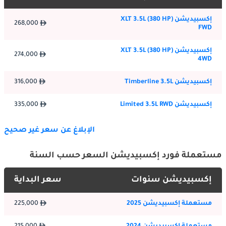
يعكس تاريخ تطوير Expedition التزام Ford الاستراتيجي بإنشاء مركبات 
إكسبيديشن XLT 3.5L (380 HP)
فسيحة وقادرة للعائلات الأمريكية والعملاء الباحثين عن المغامرات. ظهر 
268,000
FWD
الطراز كتطور لمنصة Bronco لكنه سرعان ما أسس هويته المميزة 
الخاصة كمركبة مرافق حقيقية بحجم كامل تتجاوز المفهوم الأصلي. 
إكسبيديشن XLT 3.5L (380 HP)
امتصت Expedition من خلال الأجيال المتتالية الدروس من الملكية في 
274,000
4WD
العالم الحقيقي، حيث دمجت تعليقات العملاء الذين طالبوا بمساحة 
داخلية أكبر وقدرة جر أعظم واقتصاد وقود محسّن. تنافست Expedition 
إكسبيديشن Timberline 3.5L
316,000
من الجيل الأول بشكل مباشر ضد Chevrolet Tahoe و GMC Yukon، 
مما أسس منافسة ثلاثية الاتجاهات تستمر حتى يومنا هذا مع موضع 
إكسبيديشن Limited 3.5L RWD
335,000
مميز. اعترفت Ford بأن سعر 2026 Expedition يعكس الاستثمار 
الهندسي الكبير المطلوب لتقديم قدرة وتحسين من الدرجة الأولى. 
الإبلاغ عن سعر غير صحيح
تطورت المركبة من معمارية قائمة على الشاحنات إلى معمارية أكثر 
تعقيداً، لكنها تحافظ على المنفعة الحقيقية التي تعرّف طابع 
مستعملة فورد إكسبيديشن السعر حسب السنة
Expedition. من خلال الهندسة الحريصة والتطوير الموجه نحو العملاء، 
تظل Expedition الخيار المفضل للعائلات الكبيرة.
إكسبيديشن سنوات
سعر البداية
التصميم الخارجي
مستعملة إكسبيديشن 2025
225,000
يركز التصميم الخارجي لـ Expedition على حضور مهيب دون ارتفاع 
مفرط أو نسب غير معقولة قد تضر باقتصاد الوقود. تتميز الواجهة 