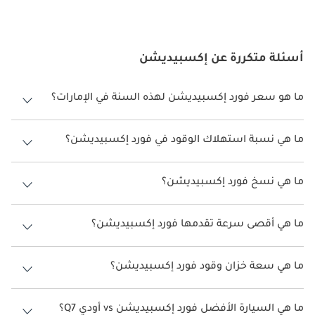
أسئلة متكررة عن إكسبيديشن
ما هو سعر فورد إكسبيديشن لهذه السنة في الإمارات؟
فورد إكسبيديشن لهذه السنة في الإمارات هو
268,000 -
335,000.
ما هي نسبة استهلاك الوقود في فورد إكسبيديشن؟
اقترحت الشركة المصنعة أن تكون نسبة توفير استهلاك الوقود لسيارة فورد
إكسبيديشن هو 6 كم/ليتر - 7 كم/ليتر.
ما هي نسخ فورد إكسبيديشن؟
نسخ فورد إكسبيديشن هي XLT 3.5L (380 HP) FWD، XLT 3.5L (380 HP)
4WD، Timberline 3.5L و Limited 3.5L RWD.
ما هي أقصى سرعة تقدمها فورد إكسبيديشن؟
السرعة القصوى فورد إكسبيديشن هي 240 كم/الساعة.
ما هي سعة خزان وقود فورد إكسبيديشن؟
تبلغ سعة خزان الوقود في فورد إكسبيديشن 87 ليتر - 93 ليتر.
ما هي السيارة الأفضل فورد إكسبيديشن vs أودي Q7؟