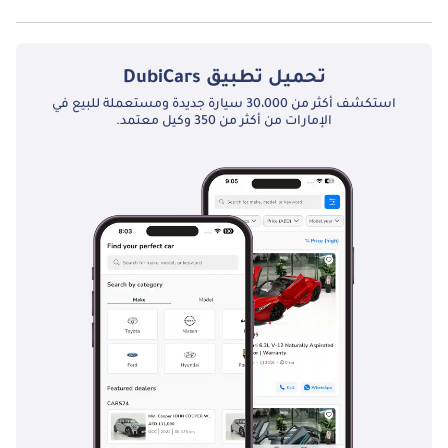
تبدأ أسعار
فورد إكسبيديشن
في الإمارات من 268,000
إماراتي، وتبدأ أسعار
أودي Q7
في الإماراتمن 330,750
إماراتي. تحقق من المقارنة التفصيلية بين
فورد إكسبيديشن مقارنة مع أودي Q7
.
تحميل تطبيق
DubiCars
استكشف أكثر من 30،000 سيارة جديدة ومستعملة للبيع في
الإمارات من أكثر من 350 وكيل معتمد.