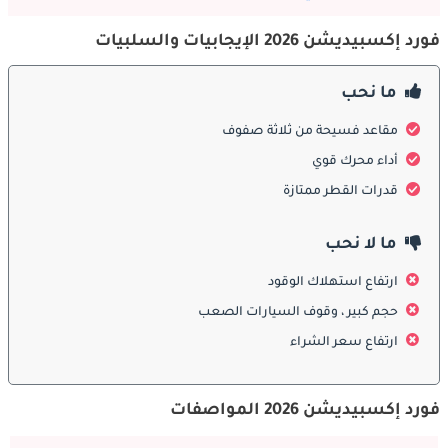
يقدم 2026 Ford Expedition خيار محرك قوي واحد معايير للقيادة 
مستعملة إكسبيديشن 2013
18,000
اليومية والقدرة الحقيقية على الطرق الوعرة في ظروف متنوعة. 
فورد إكسبيديشن 2026 الإيجابيات والسلبيات
محرك EcoBoost ثنائي التوربو بسعة 3.5 لتر V6 ينتج 400 حصان و480 
رطل-قدم من عزم الدوران، مما يوفر قوة جر جوهرية دون عقوبات 
ما نحب
استهلاك الوقود للمحركات الطبيعية الأكبر. يشعر التسارع في العالم 
الحقيقي بالفور وذلك بفضل استجابة التوربو منخفضة التأخير، مما 
مقاعد فسيحة من ثلاثة صفوف
يسمح لـ Expedition بالدمج على الطرق السريعة وتجاوز المركبات بثقة. 
يحدث تسارع 0-60 ميل في الساعة في حوالي 6.3 ثواني، مما يجعل 
أداء محرك قوي
Expedition منافسة مع العديد من السيارات الرياضية على الرغم من 
قدرات القطر ممتازة
حجمها الهائل ووزنها. تصل السرعة القصوى إلى 140 ميل في الساعة، 
على الرغم من أن سرعات الطريق السريع العملية تؤكد على الراحة 
ما لا نحب
واقتصاد الوقود للركاب. تستخدم معمارية EcoBoost حقن الوقود 
المباشر وتوقيت الصمام المتغير وتصميم غرفة الاحتراق المتقدم الذي 
ارتفاع استهلاك الوقود
يعظم الكفاءة مع الحفاظ على الأداء المتجاوب. يتضمن سعر 
حجم كبير ، وقوف السيارات الصعب
Expedition التغطية الشاملة بالضمان معالجة جميع مكونات مجموعة 
ارتفاع سعر الشراء
نقل الحركة والأنظمة الحرجة.
ناقل الحركة والدفع في 2026 Ford Expedition
فورد إكسبيديشن 2026 المواصفات
تؤكد خصائص ناقل الحركة والدفع في Expedition على السلاسة 