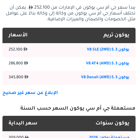
الجيل التزام العلامة التجارية بتقديم مركبات تتجاوز التوقعات وتحدد 
يبدأ سعر جي أم سي يوكون في الإمارات من 252,100
. يمكن أن
معايير جديدة في قطاعاتها الخاصة.
تختلف أسعار جي أم سي يوكون من وكالة إلى وكالة بناءً على عوامل
مثل الخصومات والضمان والميزات الإضافية.
التاريخ والتطوير
يوكون تريم
الأسعار
أرست GMC Yukon نفسها كنموذج أساسي ضمن مجموعة GMC، 
ممثلة لعقود من التطوير المستمر والتميز الهندسي. تركز الفلسفة 
يوكون 5.3 V8 SLE (2WD)
252,100
المؤسسة للعلامة التجارية على إنشاء مركبات توازن بين العملية 
والديناميكية القيادية الجذابة، وهي مبدأ وجه كل جيل من GMC Yukon. 
يوكون 5.3 V8 AT4 (AWD)
286,800
عبر تطورها، حققت GMC Yukon علامات فارقة عديدة، محققة 
إشادات من نقاد السيارات والاعتراف من أصحاب السيارات الراضين 
يوكون 5.3 V8 Denali (AWD)
345,800
عالمياً.
يعكس سعر GMC Yukon بنسخة 2026 التحسينات الشاملة 
الإبلاغ عن سعر غير صحيح
والتكنولوجيات المتقدمة المدمجة في هذا الجيل. تشمل العلامات 
الفارقة الرئيسية في تطور النموذج إدخال ميزات الأمان المتقدمة 
مستعملة جي أم سي يوكون السعر حسب السنة
وتحسين كفاءة نظام الدفع وتوسيع التكوينات المتاحة لتلبية تفضيلات 
العملاء المتنوعة. يمثل الجيل الحالي تتويج هذه الرحلة، موضعاً GMC 
يوكون سنوات
سعر البداية
Yukon كخيار محدد في قطاعها.