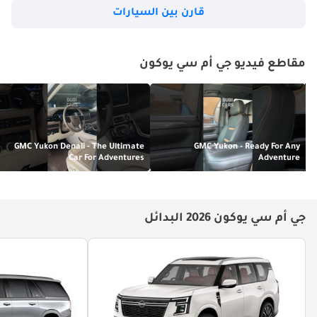
مراقبة النقطة العمياء وتنبيهات حركة المرور العكسية والأمامية وأنظمة 
قارن بين السيارات
الكاميرات المحيطة تحسن الرؤية حول محيط المركبة. يدمج هيكل 
الجسم تكنولوجيا المواد المتقدمة والمناطق المتصدعة المحسنة التي 
تمتص طاقة التأثير مع الحفاظ على سلامة مقصورة الركاب. تم توضيب 
مقاطع فيديو جي أم سي يوكون
أنظمة الوسائد الهوائية بشكل استراتيجي ومعايرتها لتوفير حماية 
الركاب الثنائية الأمثل عبر سيناريوهات التصادم الأمامي والجانبي 
والانقلاب.
توثق منظمات الاختبار المستقلة معمارية الأمان من خلال بروتوكولات 
GMC Yukon Denali - The Ultimate
GMC Yukon - Ready For Any
الاختبار الشاملة، وتوثق الأداء الهيكلي عبر سيناريوهات التصادم 
Car For Adventures
Adventure
المختلفة. تعطي معمارية المنصة الأولوية لحماية الركاب من خلال 
الابتكار الهندسي الذي يعالج التكوينات المعروفة للتصادم وآليات 
الإصابة. تراقب أنظمة التحكم بثبات الإلكترونيات ديناميكية المركبة 
بشكل مستمر، وتطبق الكبح التصحيحي وإدارة المحركات عند الكشف 
جي أم سي يوكون 2026 البدائل
عن خطر فقدان السيطرة، مما يساعد السائقين على الحفاظ على 
السيطرة على المركبة أثناء المناورات الطارئة أو ظروف الطريق 
الصعبة.
الإرث الدائم والجاذبية المستمرة لـ GMC Yukon