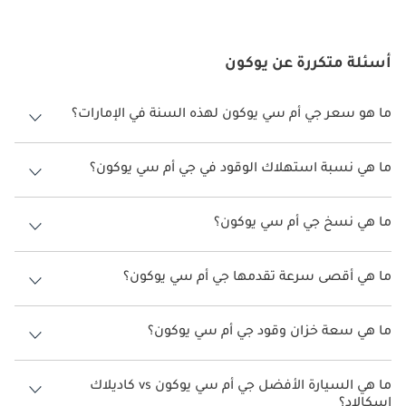
عبر العقود. تمثل GMC Yukon بنسخة 2026 قمة هذه رحلة التطور 
المستمر، مما يعد بسنوات من الخدمة الموثوقة وديناميكية القيادة 
الجذابة والفخر الملكية الذي قلة من المركبات في قطاعها يمكن أن 
أسئلة متكررة عن يوكون
تتطابق.
ما هو سعر جي أم سي يوكون لهذه السنة في الإمارات؟
جي أم سي يوكون لهذه السنة في الإمارات هو
252,100 -
345,800.
ما هي نسبة استهلاك الوقود في جي أم سي يوكون؟
اقترحت الشركة المصنعة أن تكون نسبة توفير استهلاك الوقود لسيارة جي أم
سي يوكون هو 6 كم/ليتر - 7 كم/ليتر.
ما هي نسخ جي أم سي يوكون؟
نسخ جي أم سي يوكون هي 5.3 V8 SLE (2WD)، 5.3 V8 AT4 (AWD) و 5.3 V8
Denali (AWD).
ما هي أقصى سرعة تقدمها جي أم سي يوكون؟
السرعة القصوى جي أم سي يوكون هي TBD.
ما هي سعة خزان وقود جي أم سي يوكون؟
تبلغ سعة خزان الوقود في جي أم سي يوكون 91 ليتر.
ما هي السيارة الأفضل جي أم سي يوكون vs كاديلاك
إسكالاد؟