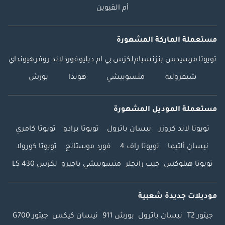
أم القيوين
مستعملة الماركة المشهورة
تويوتا
مرسيدس بنز
نسيام
لكزس
بي ام دبليو
فورد
لاند روفر
هيونداي
شيفروليه
متسوبيشي
هوندا
بورش
مستعملة الموديل المشهورة
تويوتا لاند كروزر
نيسان باترول
تويوتا برادو
تويوتا كامري
نيسان ألتيما
تويوتا راف 4
فورد موستانج
تويوتا كورولا
تويوتا هيلوكس
جيب رانجلر
متسوبيشي باجيرو
لكزس LS 430
موديلات جديدة شعبية
جيتور T2
نيسان باترول
بورش 911
نيسان كيكس
جيتور G700