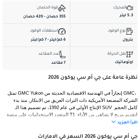
المحرك
قوة الحصان
5.3 ليتر
355 حصان - 420 حصان
نوع الوقود
استهلاك الوقود
بترول
6 كم/ليتر - 7 كم/ليتر
نقل الحركة
عدد المقاعد
اوتوماتيك
7 مقاعد
نظرة عامة على جي أم سي يوكون 2026
تمثل GMC Yukon إنجازاً في الهندسة الاقتصادية الحديثة من GMC، 
الشركة المصنعة الأمريكية ذات التراث العريق من الابتكار. منذ بدء 
الإنتاج الأولي في عام 1992، تم تصميم هذا الـ SUV كامل الحجم 
المتعدد الاستخدامات على منصة T1 لتقديم مزيج لا يضاهى من الأداء 
والراحة والموثوقية. تمثل GMC Yukon بنسخة 2026 القمة المحققة 
اقرأ المزيد
حتى الآن، مزودة بمحركات V8 المتقدمة ومحركات V6 توربو مع خيار 
دفع رباعي الدفع متقدم لتعزيز القدرة والديناميكية القيادية. تجسد هذه 
جي أم سي يوكون 2026 السعر في الامارات