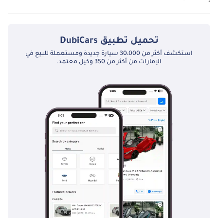
تبدأ أسعار
جي أم سي يوكون
في الإمارات من 252,100
إماراتي، وتبدأ أسعار
كاديلاك إسكالاد
في الإماراتمن 470,400
إماراتي. تحقق من المقارنة
التفصيلية بين
جي أم سي يوكون مقارنة مع كاديلاك إسكالاد
.
تحميل تطبيق
DubiCars
استكشف أكثر من 30،000 سيارة جديدة ومستعملة للبيع في
الإمارات من أكثر من 350 وكيل معتمد.