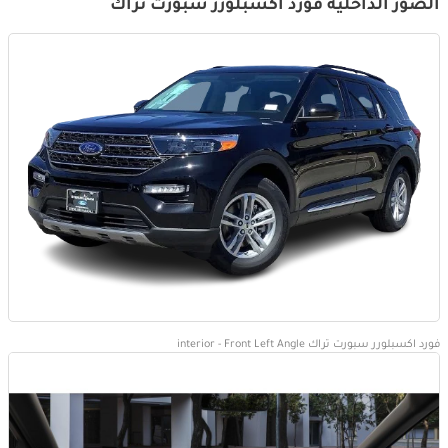
الصور الداخلية فورد اكسبلورر سبورت تراك
فورد اكسبلورر سبورت تراك interior - Front Left Angle