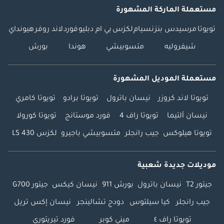
مستعملة الماركة المشهورة
تويوتا
مرسيدس بنز
نسيام
لكزس
بي ام دبليو
فورد
لاند روفر
هيونداي
شيفروليه
متسوبيشي
هوندا
بورش
مستعملة الموديل المشهورة
تويوتا لاند كروزر
نيسان باترول
تويوتا برادو
تويوتا كامري
نيسان ألتيما
تويوتا راف 4
فورد موستانج
تويوتا كورولا
تويوتا هيلوكس
جيب رانجلر
متسوبيشي باجيرو
لكزس LS 430
موديلات جديدة شعبية
جيتور T2
نيسان باترول
بورش 911
نيسان كيكس
جيتور G700
جيب رانجلر
كيا سيلتوس
دودج تشالينجر
نيسان إكس تريل
تويوتا راف ٤
ميني كوبر
فورد تيريتوري