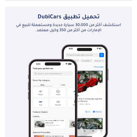
نعم توفر فورد اكسبلورر سبورت تراك ST 401A 3.0L فتحة السقف كخيار.
تحميل تطبيق
DubiCars
استكشف أكثر من 30،000 سيارة جديدة ومستعملة للبيع في
الإمارات من أكثر من 350 وكيل معتمد.