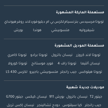
مستعملة الماركة المشهورة
تويوتا
مرسيدس بنز
نسيام
لكزس
بي ام دبليو
فورد
لاند روفر
هيونداي
شيفروليه
متسوبيشي
هوندا
بورش
مستعملة الموديل المشهورة
تويوتا لاند كروزر
نيسان باترول
تويوتا برادو
تويوتا كامري
نيسان ألتيما
تويوتا راف 4
فورد موستانج
تويوتا كورولا
تويوتا هيلوكس
جيب رانجلر
متسوبيشي باجيرو
لكزس LS 430
موديلات جديدة شعبية
جيتور T2
نيسان باترول
بورش 911
نيسان كيكس
جيتور G700
جيب رانجلر
كيا سيلتوس
دودج تشالينجر
نيسان إكس تريل